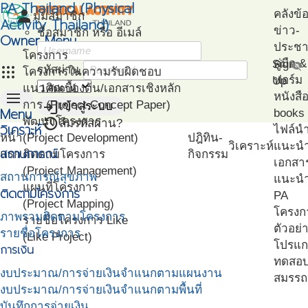
PA Thailand (Physical
person
คลังข้
มุมสมาชิก
Activity Thailand)
ข่าว-
ชื่อสมาชิก หรือ อีเมล์
Owner Menu
ประชาส
โครงการ
คู่มือ
Sign
visibility_off
apps
รหัสผ่าน
โครงการในความรับผิดชอบ
ฟอร์ม
Up
แนวคิดเบื้องต้น/เอกสารเชิงหลัก
menu
หนังสื
login
การ (Project Concept Paper)
เข้าสู่ระบบ
Menu
books
restore
พัฒนาโครงการ
ลืมรหัสผ่าน?
วิเคราะห์
ไฟล์น
หน้า
(Project Development)
ปฎิทิน-
วิเคราะห์
แนะน
สถานการณ์
แรก
ติดตามโครงการ
กิจกรรม
เอกสา
(Project Management)
สถานการณ์สุขภาพ
แนะนำ
แผนที่โครงการ
ติดตามโครงการ
PA
(Project Mapping)
โครงก
ภาพรวมติดตามโครงการ
รายชื่อโครงการ Like
ตัวอย่
รายชื่อโครงการ
(Like Project)
โปรแก
การเงิน
ทดสอ
งบประมาณ/การจ่ายเงินจำแนกตามแผนงาน
สมรรถ
งบประมาณ/การจ่ายเงินจำแนกตามพื้นที่
บันทึกการจ่ายเงิน