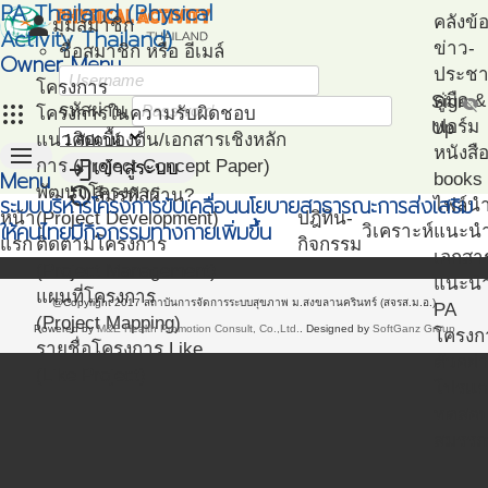
PA Thailand (Physical
person
คลังข้
มุมสมาชิก
Activity Thailand)
ข่าว-
ชื่อสมาชิก หรือ อีเมล์
Owner Menu
ประชาส
โครงการ
คู่มือ
Sign
visibility_off
apps
รหัสผ่าน
โครงการในความรับผิดชอบ
ฟอร์ม
Up
แนวคิดเบื้องต้น/เอกสารเชิงหลัก
menu
หนังสื
login
การ (Project Concept Paper)
เข้าสู่ระบบ
Menu
books
restore
พัฒนาโครงการ
ลืมรหัสผ่าน?
ระบบบริหารโครงการขับเคลื่อนนโยบายสาธารณะการส่งเสริม
ไฟล์น
หน้า
(Project Development)
ปฎิทิน-
ให้คนไทยมีกิจกรรมทางกายเพิ่มขึ้น
วิเคราะห์
แนะน
แรก
ติดตามโครงการ
กิจกรรม
เอกสา
(Project Management)
แนะนำ
แผนที่โครงการ
@Copyright 2017 สถาบันการจัดการระบบสุขภาพ ม.สงขลานครินทร์ (สจรส.ม.อ.)
PA
(Project Mapping)
Powered by
M&E Health Promotion Consult, Co.,Ltd.
. Designed by
SoftGanz Group
โครงก
รายชื่อโครงการ Like
ตัวอย่
(Like Project)
โปรแก
ทดสอ
สมรรถ