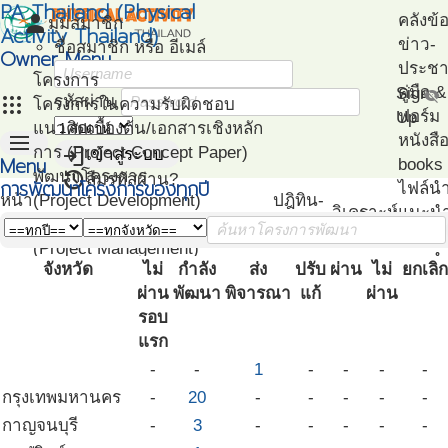
PA Thailand (Physical
person
คลังข้
มุมสมาชิก
Activity Thailand)
ข่าว-
ชื่อสมาชิก หรือ อีเมล์
Owner Menu
ประชาส
โครงการ
คู่มือ
Sign
visibility_off
apps
รหัสผ่าน
โครงการในความรับผิดชอบ
ฟอร์ม
Up
แนวคิดเบื้องต้น/เอกสารเชิงหลัก
menu
หนังสื
login
การ (Project Concept Paper)
เข้าสู่ระบบ
Menu
books
restore
พัฒนาโครงการ
ลืมรหัสผ่าน?
การพัฒนาโครงการของทุกปี
ไฟล์น
หน้า
(Project Development)
ปฎิทิน-
วิเคราะห์
แนะน
แรก
ติดตามโครงการ
กิจกรรม
เอกสา
(Project Management)
แนะนำ
จังหวัด
ไม่
กำลัง
ส่ง
ปรับ
ผ่าน
ไม่
ยกเลิก
แผนที่โครงการ
PA
ผ่าน
พัฒนา
พิจารณา
แก้
ผ่าน
(Project Mapping)
โครงก
รอบ
รายชื่อโครงการ Like
ตัวอย่
แรก
(Like Project)
โปรแก
-
-
1
-
-
-
-
ทดสอ
กรุงเทพมหานคร
-
20
-
-
-
-
-
สมรรถ
กาญจนบุรี
-
3
-
-
-
-
-