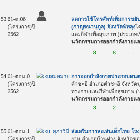
53
61-ต.06
ลดการใช้โทรศัพท์เพิ่มการขยั
(โครงการ)
ปี
(กาญจนานุกูล) จังหวัดพัทลุง
โ
2562
และกีฬาเพื่อสุขภาพ (ประเภทเป
นวัตกรรมการออกกำลังกายและ
8
8
-
54
61-ตอน.0
การออกกำลังกายประกอบดนตรี
(โครงการ)
ปี
คำชะอี อำเภอคำชะอี จังหวัด
2562
ทางกายและกีฬาเพื่อสุขภาพ (ป
นวัตกรรมการออกกำลังกายและ
3
2
-
55
61-ตอน.1
ส่งเสริมการละเล่นเด็กไทย โ
(โครงการ)
ปี
งาม อำเภอบ้านฝาง จังหวัดข