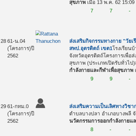
สุขภาพ
เมื่อ 13 พ.ค. 62 15:09
7
7
-
28
61-น.04
ส่งเสริมกิจกรรมทางกาย "วัยเรี
(โครงการ)
ปี
สพป.อุตรดิตถ์ เขต1
โรงเรียนบ
2562
จังหวัดอุตรดิตถ์
โครงการเพื่อส
สุขภาพ (ประเภทเปิดรับทั่วไป)
กำลังกายและกีฬาเพื่อสุขภาพ
เ
9
9
-
29
61-กทม.0
ส่งเสริมความเป็นเลิศทางวิช
(โครงการ)
ปี
ตำบลบางปลา อำเภอบางพลี จั
2562
นวัตกรรมการออกกำลังกายและ
8
-
-