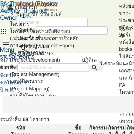
PA Thailand (Physical
person
คลังข้
มุมสมาชิก
Activity Thailand)
ข่าว-
ชื่อสมาชิก หรือ อีเมล์
Owner Menu
ประชาส
โครงการ
คู่มือ
Sign
visibility_off
apps
รหัสผ่าน
โครงการในความรับผิดชอบ
ฟอร์ม
Up
แนวคิดเบื้องต้น/เอกสารเชิงหลัก
menu
หนังสื
login
การ (Project Concept Paper)
เข้าสู่ระบบ
Menu
books
restore
พัฒนาโครงการ
ลืมรหัสผ่าน?
รายชื่อโครงการ
ไฟล์น
หน้า
(Project Development)
ปฎิทิน-
วิเคราะห์
แนะน
search
แรก
ติดตามโครงการ
กิจกรรม
ตัวกรอง
เอกสา
(Project Management)
more_vert
จังหวัด
แนะนำ
แผนที่โครงการ
more_vert
ชุดโครงการ
PA
(Project Mapping)
more_vert
ปี พ.ศ.
โครงก
รายชื่อโครงการ Like
ตัวอย่
(Like Project)
โปรแก
ทดสอ
รวมทั้งสิ้น
68
โครงการ
สมรรถ
รหัส
ชื่อ
กิจกรรม
กิจกรรม
กิ