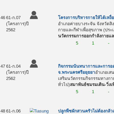
46
61-ก.07
โครงการบริหารกายให้ได้เหงื่
(โครงการ)
ปี
อำเภอค่ายบางระจัน จังหวัดสิงห
2562
กายและกีฬาเพื่อสุขภาพ (ประเภ
นวัตกรรมการออกกำลังกายและ
5
1
-
47
61-ก.04
กิจกรรมนันทนาการและการออกก
(โครงการ)
ปี
จ.พระนครศรีอยุธยา
อำเภอเสน
2562
เสริมนวัตกรรมกิจกรรมทางกาย
ทั่วไป)
สมาพันธ์ชมรมเดิน-วิ่งเ
5
1
-
48
61-ก.06
ปลูกพืชผักสวนครัวไม่ต้องกลัว