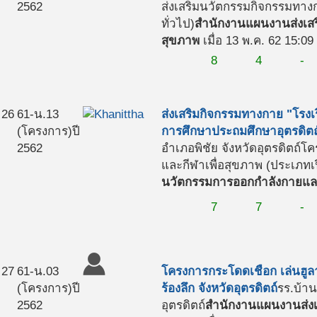
2562
ส่งเสริมนวัตกรรมกิจกรรมทางก
ทั่วไป)
สำนักงานแผนงานส่งเสร
สุขภาพ
เมื่อ 13 พ.ค. 62 15:09
8
4
-
26
61-น.13
ส่งเสริมกิจกรรมทางกาย "โรงเร
(โครงการ)
ปี
การศึกษาประถมศึกษาอุตรดิตถ
2562
อำเภอพิชัย จังหวัดอุตรดิตถ์
โค
และกีฬาเพื่อสุขภาพ (ประเภทเป
นวัตกรรมการออกกำลังกายและ
7
7
-
27
61-น.03
โครงการกระโดดเชือก เล่นฮูลาฮ
(โครงการ)
ปี
ร้องลึก จังหวัดอุตรดิตถ์
รร.บ้า
2562
อุตรดิตถ์
สำนักงานแผนงานส่งเ