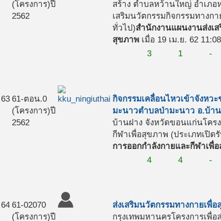
(โครงการ)
ปี
สร้าง ตำบลหว้านใหญ่ อำเภอห
2562
เสริมนวัตกรรมกิจกรรมทางกาย
ทั่วไป)
สำนักงานแผนงานส่งเสร
สุขภาพ
เมื่อ 19 เม.ย. 62 11:0
3
1
-
63
61-ตอน.0
กิจกรรมเคลื่อนไหวเข้าจังหวะ
(โครงการ)
ปี
มะนาวตำบลป่ามะนาว อ.บ้าน
2562
บ้านฝาง จังหวัดขอนแก่น
โครง
กีฬาเพื่อสุขภาพ (ประเภทเปิดรั
การออกกำลังกายและกีฬาเพื่อ
4
4
-
64
61-02070
ส่งเสริมนวัตกรรมทางกายเพื่
(โครงการ)
ปี
กรุงเทพมหานคร
โครงการเพื่อ