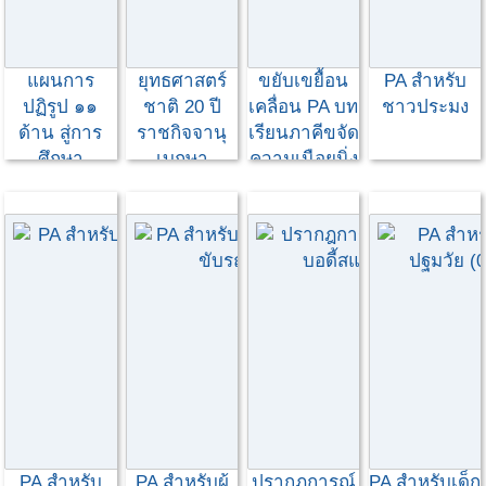
แผนการ
ยุทธศาสตร์
ขยับเขยื้อน
PA สำหรับ
ปฏิรูป ๑๑
ชาติ 20 ปี
เคลื่อน PA บท
ชาวประมง
ด้าน สู่การ
ราชกิจจานุ
เรียนภาคีขจัด
ศึกษา
เบกษา
ความเนือยนิ่ง
โดยกิจกรรม
ทางกาย
PA สำหรับ
PA สำหรับผู้
ปรากฎการณ์
PA สำหรับเด็ก