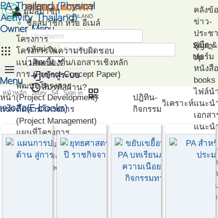
PA Thailand (Physical
person
คลังข้
มุมสมาชิก
Activity Thailand)
ข่าว-
ชื่อสมาชิก หรือ อีเมล์
Owner Menu
ประชาส
โครงการ
คู่มือ
Sign
visibility_off
apps
รหัสผ่าน
โครงการในความรับผิดชอบ
ฟอร์ม
Up
แนวคิดเบื้องต้น/เอกสารเชิงหลัก
menu
หนังสื
login
การ (Project Concept Paper)
เข้าสู่ระบบ
Menu
books
restore
พัฒนาโครงการ
ลืมรหัสผ่าน?
qr_code
ไฟล์น
หน้าหลัก
Story
54
Sign in
หน้า
(Project Development)
ปฎิทิน-
วิเคราะห์
แนะน
หนังสือ(E-books)
แรก
ติดตามโครงการ
กิจกรรม
เอกสา
(Project Management)
แนะนำ
แผนที่โครงการ
PA
(Project Mapping)
โครงก
รายชื่อโครงการ Like
ตัวอย่
(Like Project)
โปรแก
ทดสอ
สมรรถ