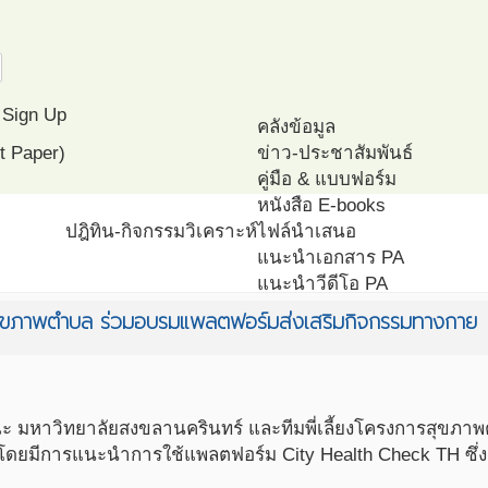
Sign Up
คลังข้อมูล
t Paper)
ข่าว-ประชาสัมพันธ์
คู่มือ & แบบฟอร์ม
หนังสือ E-books
ปฎิทิน-กิจกรรม
วิเคราะห์
ไฟล์นำเสนอ
แนะนำเอกสาร PA
แนะนำวีดีโอ PA
โครงการ ตัวอย่าง
ารสุขภาพตำบล ร่วมอบรมแพลตฟอร์มส่งเสริมกิจกรรมทางกาย
โปรแกรมทดสอบสมรรถนะ ส
รณะ มหาวิทยาลัยสงขลานครินทร์ และทีมพี่เลี้ยงโครงการสุขภา
.โดยมีการแนะนำการใช้แพลตฟอร์ม City Health Check TH ซึ่ง