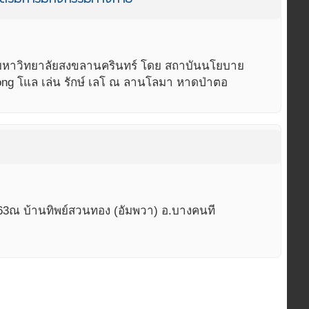
าย มหาวิทยาลัยสงขลานครินทร์ โดย สถาบันนโยบาย
tong โแล เล่น รักษ์ เลโ ณ ลานโลมา หาดป่าตอ
563ณ บ้านทิพย์สวนทอง (อัมพวา) อ.บางคนที