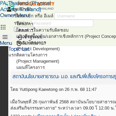
PA Thailand (Physical
Activity Thailand)
person
มุมสมาชิก
Owner Menu
ชื่อสมาชิก หรือ อีเมล์
รหัสผ่าน
โครงการ
apps
โครงการในความรับผิดชอบ
menu
login
แนวคิดเบื้องต้น/เอกสารเชิงหลักการ (Project Concep
เข้าสู่ระบบ
Menu
restore
พัฒนาโครงการ
ลืมรหัสผ่าน?
Topic List
(Project Development)
หน้าแรก
ติดตามโครงการ
(Project Management)
แผนที่โครงการ
(Project Mapping)
สถาบันนโยบายสาธารณะ ม.อ. และทีมพี่เลี้ยงโครงก
รายชื่อโครงการ Like
(Like Project)
โดย Yuttipong Kaewtong on 26 ก.พ. 68 11:47
เมื่อวันพุธที่ 26 กุมภาพันธ์ 2568 สถาบันนโยบายสาธา
ส่งเสริมกิจกรรมทางกาย" ระหว่างเวลา 09.00 โ 12.00 น