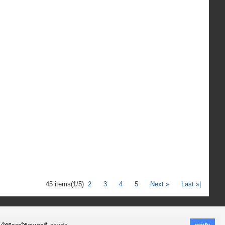
45 items
(1/5)
2
3
4
5
Next »
Last »|