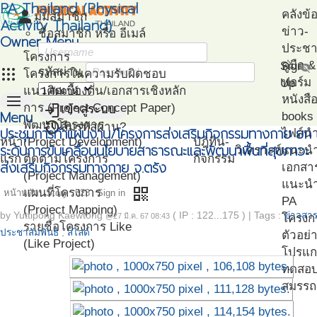
PA Thailand (Physical
person
คลังข้
มุมสมาชิก
Activity Thailand)
ข่าว-
ชื่อสมาชิก หรือ อีเมล์
Owner Menu
ประชาส
โครงการ
คู่มือ
Sign
visibility_off
apps
รหัสผ่าน
โครงการในความรับผิดชอบ
ฟอร์ม
Up
แนวคิดเบื้องต้น/เอกสารเชิงหลัก
menu
หนังสื
login
การ (Project Concept Paper)
เข้าสู่ระบบ
Menu
books
restore
พัฒนาโครงการ
ลืมรหัสผ่าน?
ประชุมการทำแผนงาน/โครงการส่งเสริมกิจกรรมทางกาย ยก
ไฟล์น
หน้า
(Project Development)
ปฎิทิน-
ระดับการขับเคลื่อนนโยบายสาธารณะและพัฒนาพื้นที่สุขภาวะ
วิเคราะห์
แนะน
แรก
ติดตามโครงการ
กิจกรรม
ส่งเสริมกิจกรรมทางกาย จ.ตรัง
เอกสา
(Project Management)
แนะนำ
qr_code
แผนที่โครงการ
หน้าหลัก
Story
523
Sign in
PA
(Project Mapping)
by
Yuttipong Kaewtong
( IP : 122...175 )
|
Tags :
ข่าวสาร
โครงก
@27 มี.ค. 67 08:43
รายชื่อโครงการ Like
ประชาสัมพันธ์
,
สไลด์
ตัวอย่
(Like Project)
โปรแก
ทดสอ
สมรรถ