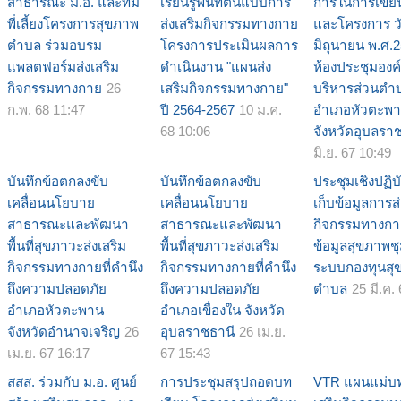
สาธารณะ ม.อ. และทีม
เรียนรู้พื้นที่ต้นแบบการ
การในการเขี
พี่เลี้ยงโครงการสุขภาพ
ส่งเสริมกิจกรรมทางกาย
และโครงการ วัน
ตำบล ร่วมอบรม
โครงการประเมินผลการ
มิถุนายน พ.ศ.
แพลตฟอร์มส่งเสริม
ดำเนินงาน "แผนส่ง
ห้องประชุมองค
กิจกรรมทางกาย
26
เสริมกิจกรรมทางกาย"
บริหารส่วนตำบล
ก.พ. 68 11:47
ปี 2564-2567
10 ม.ค.
อำเภอหัวตะพ
68 10:06
จังหวัดอุบลรา
มิ.ย. 67 10:49
บันทึกข้อตกลงขับ
บันทึกข้อตกลงขับ
ประชุมเชิงปฏิบ
เคลื่อนนโยบาย
เคลื่อนนโยบาย
เก็บข้อมูลการส่
สาธารณะและพัฒนา
สาธารณะและพัฒนา
กิจกรรมทางก
พื้นที่สุขภาวะส่งเสริม
พื้นที่สุขภาวะส่งเสริม
ข้อมูลสุขภาพช
กิจกรรมทางกายที่คำนึง
กิจกรรมทางกายที่คำนึง
ระบบกองทุนสุ
ถึงความปลอดภัย
ถึงความปลอดภัย
ตำบล
25 มี.ค.
อำเภอหัวตะพาน
อำเภอเขื่องใน จังหวัด
จังหวัดอำนาจเจริญ
26
อุบลราชธานี
26 เม.ย.
เม.ย. 67 16:17
67 15:43
สสส. ร่วมกับ ม.อ. ศูนย์
การประชุมสรุปถอดบท
VTR แผนแม่บท