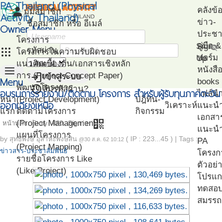
PA Thailand (Physical
person
คลังข้
มุมสมาชิก
Activity Thailand)
ข่าว-
ชื่อสมาชิก หรือ อีเมล์
Owner Menu
ประชาส
โครงการ
คู่มือ
Sign
visibility_off
apps
รหัสผ่าน
โครงการในความรับผิดชอบ
ฟอร์ม
Up
แนวคิดเบื้องต้น/เอกสารเชิงหลัก
menu
หนังสื
login
การ (Project Concept Paper)
เข้าสู่ระบบ
Menu
books
restore
พัฒนาโครงการ
ลืมรหัสผ่าน?
อบรมการรายงาน/ติดตาม โครงการ สำหรับผู้รับทุนภาคตะวัน
ไฟล์น
หน้า
(Project Development)
ปฎิทิน-
ออกเฉียงเหนือ
วิเคราะห์
แนะน
แรก
ติดตามโครงการ
กิจกรรม
เอกสา
qr_code
(Project Management)
หน้าหลัก
Story
480
Sign in
แนะนำ
แผนที่โครงการ
by
สุทธิพงษ์ อุสาหะพงษ์สิน
( IP : 223...45 )
|
Tags :
PA
@30 ส.ค. 62 10:12
(Project Mapping)
ข่าวสาร-ประชาสัมพันธ์
โครงก
รายชื่อโครงการ Like
ตัวอย่
(Like Project)
โปรแก
ทดสอ
สมรรถ