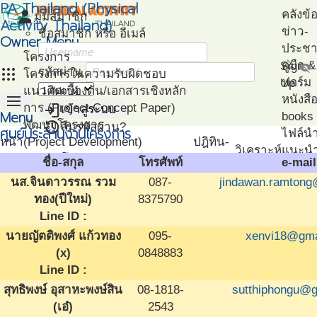
PA Thailand (Physical
person
คลังข้
มุมสมาชิก
Activity Thailand)
ข่าว-
ชื่อสมาชิก หรือ อีเมล์
Owner Menu
ประชาส
โครงการ
คู่มือ
Sign
visibility_off
apps
รหัสผ่าน
โครงการในความรับผิดชอบ
ฟอร์ม
Up
แนวคิดเบื้องต้น/เอกสารเชิงหลัก
menu
หนังสื
login
การ (Project Concept Paper)
เข้าสู่ระบบ
Menu
books
restore
พัฒนาโครงการ
ลืมรหัสผ่าน?
ศูนย์ประสานงานโครงการ
ไฟล์น
หน้า
(Project Development)
ปฎิทิน-
วิเคราะห์
แนะน
แรก
ติดตามโครงการ
กิจกรรม
ชื่อ-สกุล
โทรศัพท์
e-mail
เอกสา
(Project Management)
นส.จินดาวรรณ รวม
087-
jindawan.ramton
แนะนำ
แผนที่โครงการ
ทอง(ปีใหม่)
8375790
PA
(Project Mapping)
Line ID :
โครงก
รายชื่อโครงการ Like
ตัวอย่
นายญัตติพงศ์ แก้วทอง
095-
xenvi18@gma
(Like Project)
โปรแก
(x)
0848883
ทดสอ
Line ID :
สมรรถ
สุทธิพงษ์ อุสาหะพงษ์สิน
08-1818-
sutthiphongu@
(เอ๋)
2543