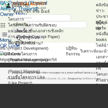
PA Thailand (Physical
person
คลังข้
มุมสมาชิก
Activity Thailand)
ข่าว-
ชื่อสมาชิก หรือ อีเมล์
Owner Menu
ประชาส
โครงการ
คู่มือ
Sign
visibility_off
apps
รหัสผ่าน
โครงการในความรับผิดชอบ
ฟอร์ม
Up
แนวคิดเบื้องต้น/เอกสารเชิงหลัก
menu
หนังสื
login
การ (Project Concept Paper)
เข้าสู่ระบบ
Menu
books
restore
พัฒนาโครงการ
ลืมรหัสผ่าน?
QR Code
ไฟล์น
หน้า
(Project Development)
ปฎิทิน-
วิเคราะห์
แนะน
แรก
ติดตามโครงการ
กิจกรรม
เอกสา
https://pathailand.com/paper/54
(Project Management)
แนะนำ
แผนที่โครงการ
PA
(Project Mapping)
@Copyright 2017 สถาบันการจัดการระบบสุขภาพ ม.สงขลานครินทร์ (สจรส.ม.อ.)
โครงก
รายชื่อโครงการ Like
Powered by
M&E Health Promotion Consult, Co.,Ltd.
. Designed by
SoftGanz Group
ตัวอย่
(Like Project)
โปรแก
ทดสอ
สมรรถ