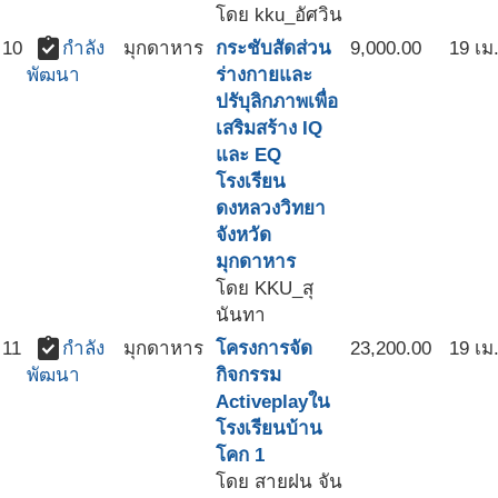
โดย kku_อัศวิน
assignment_turned_in
10
กำลัง
มุกดาหาร
กระชับสัดส่วน
9,000.00
19 เม
ร่างกายและ
พัฒนา
ปรับุลิกภาพเพื่อ
เสริมสร้าง IQ
และ EQ
โรงเรียน
ดงหลวงวิทยา
จังหวัด
มุกดาหาร
โดย KKU_สุ
นันทา
assignment_turned_in
11
กำลัง
มุกดาหาร
โครงการจัด
23,200.00
19 เม
กิจกรรม
พัฒนา
Activeplayใน
โรงเรียนบ้าน
โคก 1
โดย สายฝน จัน