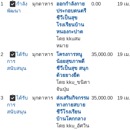
assignment_turned_in
1
กำลัง
มุกดาหาร
ออกกำลังกาย
0.00
19 เม
ประกอบดนตรี
พัฒนา
ชีวีเป็นสุข
โรงเรียนบ้าน
หนองกะปาด
โดย kkuสม
หมาย
assignment_turned_in
2
ได้รับ
มุกดาหาร
โครงการหนู
35,000.00
19 เม
น้อยสุขภาพดี
การ
ชีวีเป็นสุข สนุก
สนับสนุน
ด้วยยางยืด
โดย kku_ขนิตา
จันปุ่ม
assignment_turned_in
3
ได้รับ
มุกดาหาร
ส่งเสริมกิจกรรม
35,000.00
19 เม
ทางกายสบาย
การ
ชีวีโรงเรียน
สนับสนุน
บ้านโคกกลาง
โดย kku_อัศวิน