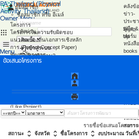
PA Thailand (Physical
person
คลังข้
มุมสมาชิก
Activity Thailand)
ข่าว-
ชื่อสมาชิก หรือ อีเมล์
Owner Menu
ประชาส
โครงการ
คู่มือ
Sign
visibility_off
apps
รหัสผ่าน
โครงการในความรับผิดชอบ
ฟอร์ม
Up
แนวคิดเบื้องต้น/เอกสารเชิงหลัก
menu
หนังสื
login
การ (Project Concept Paper)
เข้าสู่ระบบ
Menu
books
restore
พัฒนาโครงการ
ลืมรหัสผ่าน?
ไฟล์น
ข้อเสนอโครงการ
หน้า
(Project Development)
ปฎิทิน-
วิเคราะห์
แนะน
แรก
ติดตามโครงการ
กิจกรรม
เอกสา
home
(Project Management)
แนะนำ
person
แผนที่โครงการ
PA
(Project Mapping)
โครงก
print
รายชื่อโครงการ Like
ตัวอย่
(Like Project)
โปรแก
ทดสอ
สมรรถ
รายชื่อข้อเสนอโครงการ
unfold_more
unfold_more
unfold_more
สถานะ
จังหวัด
ชื่อโครงการ
งบประมาณ
วันที่