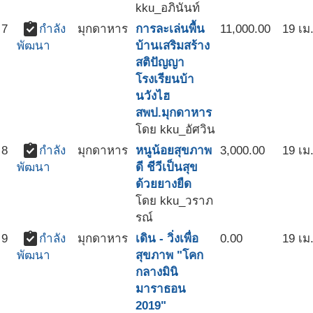
kku_อภินันท์
assignment_turned_in
7
กำลัง
มุกดาหาร
การละเล่นพื้น
11,000.00
19 เม
บ้านเสริมสร้าง
พัฒนา
สติปัญญา
โรงเรียนบ้า
นวังไฮ
สพป.มุกดาหาร
โดย kku_อัศวิน
assignment_turned_in
8
กำลัง
มุกดาหาร
หนูน้อยสุขภาพ
3,000.00
19 เม
ดี ชีวีเป็นสุข
พัฒนา
ด้วยยางยืด
โดย kku_วราภ
รณ์
assignment_turned_in
9
กำลัง
มุกดาหาร
เดิน - วิ่งเพื่อ
0.00
19 เม
สุขภาพ "โคก
พัฒนา
กลางมินิ
มาราธอน
2019"