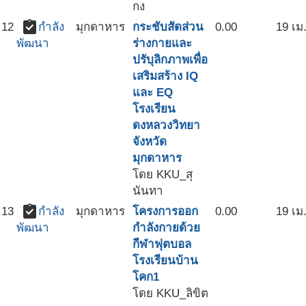
กง
assignment_turned_in
12
กำลัง
มุกดาหาร
กระชับสัดส่วน
0.00
19 เม
ร่างกายและ
พัฒนา
ปรับุลิกภาพเพื่อ
เสริมสร้าง IQ
และ EQ
โรงเรียน
ดงหลวงวิทยา
จังหวัด
มุกดาหาร
โดย KKU_สุ
นันทา
assignment_turned_in
13
กำลัง
มุกดาหาร
โครงการออก
0.00
19 เม
กำลังกายด้วย
พัฒนา
กีฬาฟุตบอล
โรงเรียนบ้าน
โคก1
โดย KKU_ลิขิต