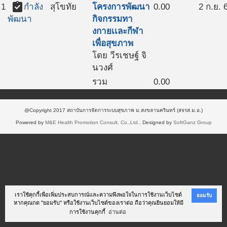
assignment_turned_in
1
กำลัง
สุโขทัย
โครงการพัฒนา
0.00
2 ก.ย. 
กิจกรรมทา
พัฒนา
งกายเเละกีฬา
เพื่อสุขภาพ
โดย วีรเชษฐ์ จิ
นวงศ์
รวม
0.00
@Copyright 2017 สถาบันการจัดการระบบสุขภาพ ม.สงขลานครินทร์ (สจรส.ม.อ.)
Powered by
M&E Health Promotion Consult, Co.,Ltd.
. Designed by
SoftGanz Group
เราใช้คุกกี้เพื่อเพิ่มประสบการณ์และความพึงพอใจในการใช้งานเว็บไซต์
ยอมรับ
หากคุณกด "ยอมรับ" หรือใช้งานเว็บไซต์ของเราต่อ ถือว่าคุณยินยอมให้มี
การใช้งานคุกกี้
อ่านต่อ