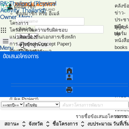
PA Thailand (Physical
person
คลังข้
มุมสมาชิก
Activity Thailand)
ข่าว-
ชื่อสมาชิก หรือ อีเมล์
Owner Menu
ประชาส
โครงการ
คู่มือ
Sign
visibility_off
apps
รหัสผ่าน
โครงการในความรับผิดชอบ
ฟอร์ม
Up
แนวคิดเบื้องต้น/เอกสารเชิงหลัก
menu
หนังสื
login
การ (Project Concept Paper)
เข้าสู่ระบบ
Menu
books
restore
พัฒนาโครงการ
ลืมรหัสผ่าน?
ไฟล์น
ข้อเสนอโครงการ
หน้า
(Project Development)
ปฎิทิน-
วิเคราะห์
แนะน
แรก
ติดตามโครงการ
กิจกรรม
เอกสา
home
(Project Management)
แนะนำ
person
แผนที่โครงการ
PA
(Project Mapping)
โครงก
print
รายชื่อโครงการ Like
ตัวอย่
(Like Project)
โปรแก
ทดสอ
สมรรถ
รายชื่อข้อเสนอโครงการ
unfold_more
unfold_more
unfold_more
สถานะ
จังหวัด
ชื่อโครงการ
งบประมาณ
วันที่เร