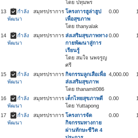
โดย ปทุมพร
assignment_turned_in
13
กำลัง
สมุทรปราการ
โครงการฮูล่าฮูป
0.00
เพื่อสุขภาพ
พัฒนา
โดย thanyalak
assignment_turned_in
14
กำลัง
สมุทรปราการ
ส่งเสริมสุขภาพทาง
0.00
กายพัฒนาสู่การ
พัฒนา
เรียนรู้
โดย สมใจ นพจรูญ
ศรี
assignment_turned_in
15
กำลัง
สมุทรปราการ
กิจกรรมลูกเสือเพื่อ
4,000.00
ส่งเสริมสุขภาพ
พัฒนา
โดย thanamit086
assignment_turned_in
16
กำลัง
สมุทรปราการ
เด็กไทยสุขภาพดี
0.00
โดย Yuttapong
พัฒนา
assignment_turned_in
17
กำลัง
สมุทรปราการ
โครงการจัด
0.00
กิจกรรมทางกาย
พัฒนา
ผ่านทักษะชีวิต 4
ประการ