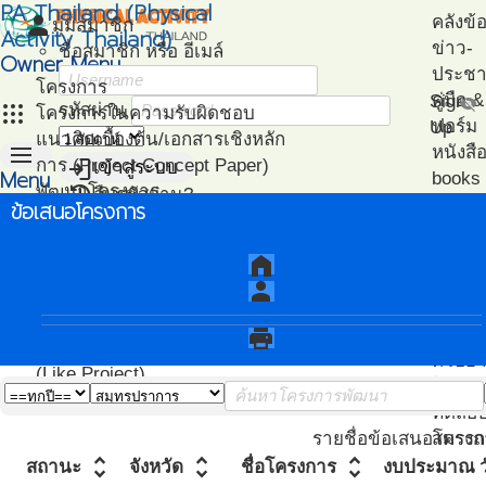
PA Thailand (Physical
person
คลังข้
มุมสมาชิก
Activity Thailand)
ข่าว-
ชื่อสมาชิก หรือ อีเมล์
Owner Menu
ประชาส
โครงการ
คู่มือ
Sign
visibility_off
apps
รหัสผ่าน
โครงการในความรับผิดชอบ
ฟอร์ม
Up
แนวคิดเบื้องต้น/เอกสารเชิงหลัก
menu
หนังสื
login
การ (Project Concept Paper)
เข้าสู่ระบบ
Menu
books
restore
พัฒนาโครงการ
ลืมรหัสผ่าน?
ไฟล์น
ข้อเสนอโครงการ
หน้า
(Project Development)
ปฎิทิน-
วิเคราะห์
แนะน
แรก
ติดตามโครงการ
กิจกรรม
เอกสา
home
(Project Management)
แนะนำ
person
แผนที่โครงการ
PA
(Project Mapping)
โครงก
print
รายชื่อโครงการ Like
ตัวอย่
(Like Project)
โปรแก
ทดสอ
สมรรถ
รายชื่อข้อเสนอโครงก
unfold_more
unfold_more
unfold_more
สถานะ
จังหวัด
ชื่อโครงการ
งบประมาณ