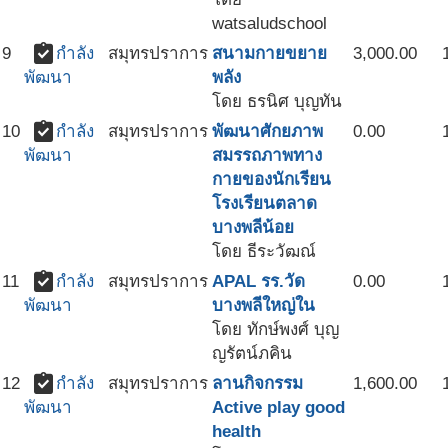
watsaludschool
assignment_turned_in
9
กำลัง
สมุทรปราการ
สนามกายขยาย
3,000.00
พลัง
พัฒนา
โดย ธรนิศ บุญทัน
assignment_turned_in
10
กำลัง
สมุทรปราการ
พัฒนาศักยภาพ
0.00
สมรรถภาพทาง
พัฒนา
กายของนักเรียน
โรงเรียนตลาด
บางพลีน้อย
โดย ธีระวัฒณ์
assignment_turned_in
11
กำลัง
สมุทรปราการ
APAL รร.วัด
0.00
บางพลีใหญ่ใน
พัฒนา
โดย ทักษ์พงศ์ บุญ
ญรัตน์ภคิน
assignment_turned_in
12
กำลัง
สมุทรปราการ
ลานกิจกรรม
1,600.00
Active play good
พัฒนา
health