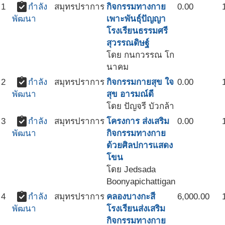
assignment_turned_in
1
กำลัง
สมุทรปราการ
กิจกรรมทางกาย
0.00
เพาะพันธ์ุปัญญา
พัฒนา
โรงเรียนธรรมศรี
สุวรรณดิษฐ์
โดย กนกวรรณ โก
นาคม
assignment_turned_in
2
กำลัง
สมุทรปราการ
กิจกรรมกายสุข ใจ
0.00
สุข อารมณ์ดี
พัฒนา
โดย ปัญจรี บัวกล้า
assignment_turned_in
3
กำลัง
สมุทรปราการ
โครงการ ส่งเสริม
0.00
กิจกรรมทางกาย
พัฒนา
ด้วยศิลปการแสดง
โขน
โดย Jedsada
Boonyapichattigan
assignment_turned_in
4
กำลัง
สมุทรปราการ
คลองบางกะสี
6,000.00
โรงเรียนส่งเสริม
พัฒนา
กิจกรรมทางกาย