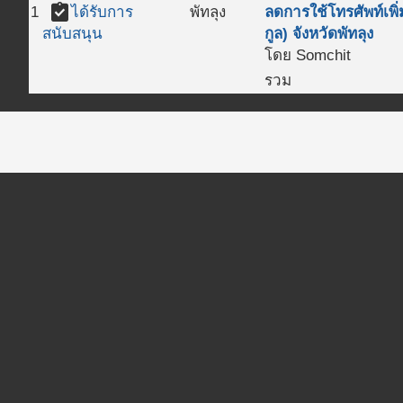
assignment_turned_in
1
ได้รับการ
พัทลุง
ลดการใช้โทรศัพท์เพ
กูล) จังหวัดพัทลุง
สนับสนุน
โดย Somchit
รวม