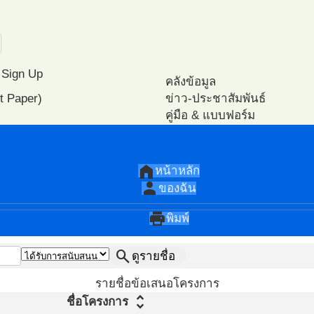
Sign Up
คลังข้อมูล
t Paper)
ข่าว-ประชาสัมพันธ์
คู่มือ & แบบฟอร์ม
หนังสือ E-books
ปฎิทิน-กิจกรรม
วิเคราะห์
ไฟล์นำเสนอ
แนะนำเอกสาร PA
home
หน้าหลัก
แนะนำวีดีโอ PA
person
ของฉัน
โครงการ ตัวอย่าง
โปรแกรมทดสอบสมรรถนะ ส
print
พิมพ์
search
ดูรายชื่อ
รายชื่อข้อเสนอโครงการ
unfold_more
ชื่อโครงการ