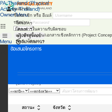
PA Thailand (Physical
Activity Thailand)
person
มุมสมาชิก
Owner Menu
ชื่อสมาชิก หรือ อีเมล์
รหัสผ่าน
โครงการ
apps
โครงการในความรับผิดชอบ
menu
login
แนวคิดเบื้องต้น/เอกสารเชิงหลักการ (Project Concep
เข้าสู่ระบบ
Menu
restore
พัฒนาโครงการ
ลืมรหัสผ่าน?
(Project Development)
ข้อเสนอโครงการ
หน้าแรก
ติดตามโครงการ
(Project Management)
แผนที่โครงการ
(Project Mapping)
รายชื่อโครงการ Like
(Like Project)
unfold_more
unfold_more
สถานะ
จังหวัด