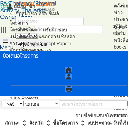
PA Thailand (Physical
person
คลังข้
มุมสมาชิก
Activity Thailand)
ข่าว-
ชื่อสมาชิก หรือ อีเมล์
Owner Menu
ประชาส
โครงการ
คู่มือ
Sign
visibility_off
apps
รหัสผ่าน
โครงการในความรับผิดชอบ
ฟอร์ม
Up
แนวคิดเบื้องต้น/เอกสารเชิงหลัก
menu
หนังสื
login
การ (Project Concept Paper)
เข้าสู่ระบบ
Menu
books
restore
พัฒนาโครงการ
ลืมรหัสผ่าน?
ไฟล์น
ข้อเสนอโครงการ
หน้า
(Project Development)
ปฎิทิน-
วิเคราะห์
แนะน
แรก
ติดตามโครงการ
กิจกรรม
เอกสา
home
(Project Management)
แนะนำ
person
แผนที่โครงการ
PA
(Project Mapping)
โครงก
print
รายชื่อโครงการ Like
ตัวอย่
(Like Project)
โปรแก
ทดสอ
สมรรถ
รายชื่อข้อเสนอโครงการ
unfold_more
unfold_more
unfold_more
สถานะ
จังหวัด
ชื่อโครงการ
งบประมาณ
วันที่เ