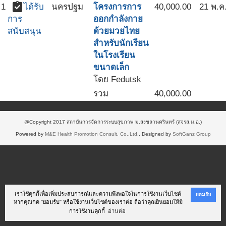
assignment_turned_in
1
ได้รับ
นครปฐม
โครงการการ
40,000.00
21 พ.ค
ออกกำลังกาย
การ
ด้วยมวยไทย
สนับสนุน
สำหรับนักเรียน
ในโรงเรียน
ขนาดเล็ก
โดย Fedutsk
รวม
40,000.00
@Copyright 2017 สถาบันการจัดการระบบสุขภาพ ม.สงขลานครินทร์ (สจรส.ม.อ.)
Powered by
M&E Health Promotion Consult, Co.,Ltd.
. Designed by
SoftGanz Group
เราใช้คุกกี้เพื่อเพิ่มประสบการณ์และความพึงพอใจในการใช้งานเว็บไซต์
ยอมรับ
หากคุณกด "ยอมรับ" หรือใช้งานเว็บไซต์ของเราต่อ ถือว่าคุณยินยอมให้มี
การใช้งานคุกกี้
อ่านต่อ