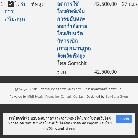
assignment_turned_in
1
ได้รับ
พัทลุง
ลดการใช้
42,500.00
27 เม.ย
โทรศัพท์เพิ่ม
การ
การขยับและ
สนับสนุน
ออกกำลังกาย
โรงเรียนวัด
วิหารเบิก
(กาญจนานุกูล)
จังหวัดพัทลุง
โดย Somchit
รวม
42,500.00
@Copyright 2017 สถาบันการจัดการระบบสุขภาพ ม.สงขลานครินทร์ (สจรส.ม.อ.)
Powered by
M&E Health Promotion Consult, Co.,Ltd.
. Designed by
SoftGanz Group
เราใช้คุกกี้เพื่อเพิ่มประสบการณ์และความพึงพอใจในการใช้งานเว็บไซต์
ยอมรับ
หากคุณกด "ยอมรับ" หรือใช้งานเว็บไซต์ของเราต่อ ถือว่าคุณยินยอมให้มี
การใช้งานคุกกี้
อ่านต่อ