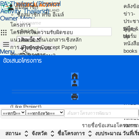
PA Thailand (Physical
person
คลังข้
มุมสมาชิก
Activity Thailand)
ข่าว-
ชื่อสมาชิก หรือ อีเมล์
Owner Menu
ประชาส
โครงการ
คู่มือ
Sign
visibility_off
apps
รหัสผ่าน
โครงการในความรับผิดชอบ
ฟอร์ม
Up
แนวคิดเบื้องต้น/เอกสารเชิงหลัก
menu
หนังสื
login
การ (Project Concept Paper)
เข้าสู่ระบบ
Menu
books
restore
พัฒนาโครงการ
ลืมรหัสผ่าน?
ไฟล์น
ข้อเสนอโครงการ
หน้า
(Project Development)
ปฎิทิน-
วิเคราะห์
แนะน
แรก
ติดตามโครงการ
กิจกรรม
เอกสา
home
(Project Management)
แนะนำ
person
แผนที่โครงการ
PA
(Project Mapping)
โครงก
print
รายชื่อโครงการ Like
ตัวอย่
(Like Project)
โปรแก
ทดสอ
สมรรถ
รายชื่อข้อเสนอโครงการ
unfold_more
unfold_more
unfold_more
สถานะ
จังหวัด
ชื่อโครงการ
งบประมาณ
วันที่เ