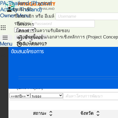
PA Thailand (Physical
Activity Thailand)
person
มุมสมาชิก
Owner Menu
ชื่อสมาชิก หรือ อีเมล์
รหัสผ่าน
โครงการ
apps
โครงการในความรับผิดชอบ
menu
login
แนวคิดเบื้องต้น/เอกสารเชิงหลักการ (Project Concep
เข้าสู่ระบบ
Menu
restore
พัฒนาโครงการ
ลืมรหัสผ่าน?
(Project Development)
ข้อเสนอโครงการ
หน้าแรก
ติดตามโครงการ
(Project Management)
แผนที่โครงการ
(Project Mapping)
รายชื่อโครงการ Like
(Like Project)
unfold_more
unfold_more
สถานะ
จังหวัด