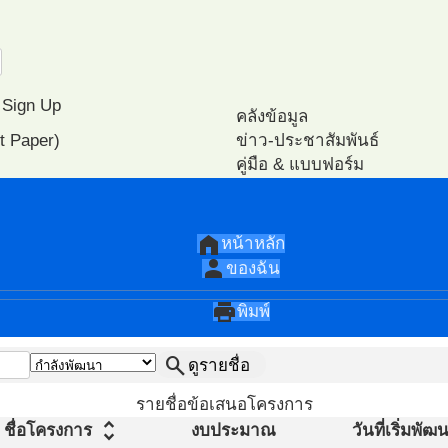
Sign Up
คลังข้อมูล
t Paper)
ข่าว-ประชาสัมพันธ์
คู่มือ & แบบฟอร์ม
หนังสือ E-books
ปฎิทิน-กิจกรรม
วิเคราะห์
ไฟล์นำเสนอ
แนะนำเอกสาร PA
home
หน้าหลัก
แนะนำวีดีโอ PA
person
ของฉัน
โครงการ ตัวอย่าง
โปรแกรมทดสอบสมรรถนะ ส
print
พิมพ์
search
ดูรายชื่อ
รายชื่อข้อเสนอโครงการ
unfold_more
ชื่อโครงการ
งบประมาณ
วันที่เริ่มพั