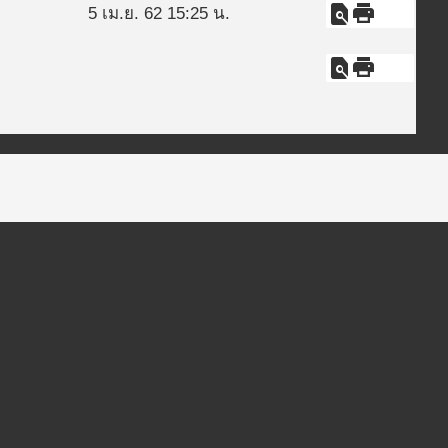
find_in_page
print
5 เม.ย. 62 15:25 น.
find_in_page
print