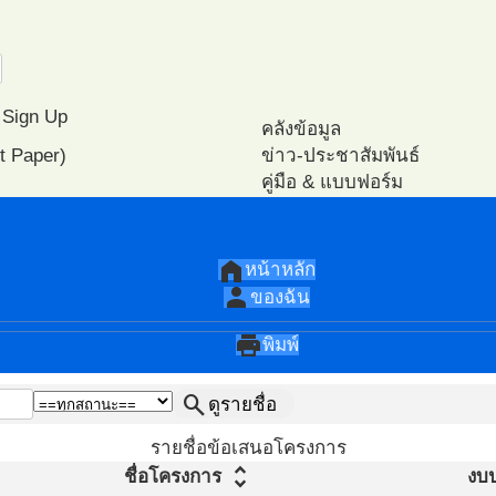
Sign Up
คลังข้อมูล
t Paper)
ข่าว-ประชาสัมพันธ์
คู่มือ & แบบฟอร์ม
หนังสือ E-books
ปฎิทิน-กิจกรรม
วิเคราะห์
ไฟล์นำเสนอ
แนะนำเอกสาร PA
home
หน้าหลัก
แนะนำวีดีโอ PA
person
ของฉัน
โครงการ ตัวอย่าง
โปรแกรมทดสอบสมรรถนะ ส
print
พิมพ์
search
ดูรายชื่อ
รายชื่อข้อเสนอโครงการ
unfold_more
ชื่อโครงการ
งบ