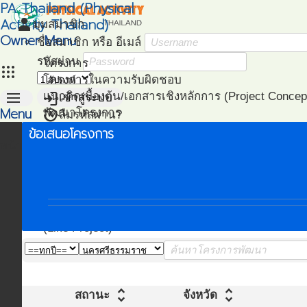
PA Thailand (Physical
Activity Thailand)
person
มุมสมาชิก
Owner Menu
ชื่อสมาชิก หรือ อีเมล์
รหัสผ่าน
โครงการ
apps
โครงการในความรับผิดชอบ
menu
login
แนวคิดเบื้องต้น/เอกสารเชิงหลักการ (Project Concep
เข้าสู่ระบบ
Menu
restore
พัฒนาโครงการ
ลืมรหัสผ่าน?
(Project Development)
ข้อเสนอโครงการ
หน้าแรก
ติดตามโครงการ
(Project Management)
แผนที่โครงการ
(Project Mapping)
รายชื่อโครงการ Like
(Like Project)
unfold_more
unfold_more
สถานะ
จังหวัด