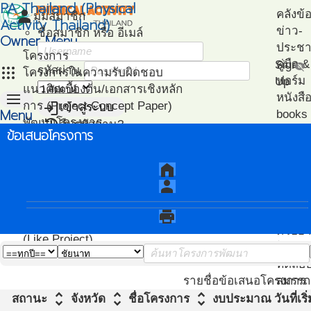
PA Thailand (Physical
person
คลังข้
มุมสมาชิก
Activity Thailand)
ข่าว-
ชื่อสมาชิก หรือ อีเมล์
Owner Menu
ประชาส
โครงการ
คู่มือ
Sign
visibility_off
apps
รหัสผ่าน
โครงการในความรับผิดชอบ
ฟอร์ม
Up
แนวคิดเบื้องต้น/เอกสารเชิงหลัก
menu
หนังสื
login
การ (Project Concept Paper)
เข้าสู่ระบบ
Menu
books
restore
พัฒนาโครงการ
ลืมรหัสผ่าน?
ไฟล์น
ข้อเสนอโครงการ
หน้า
(Project Development)
ปฎิทิน-
วิเคราะห์
แนะน
แรก
ติดตามโครงการ
กิจกรรม
เอกสา
home
(Project Management)
แนะนำ
person
แผนที่โครงการ
PA
(Project Mapping)
โครงก
print
รายชื่อโครงการ Like
ตัวอย่
(Like Project)
โปรแก
ทดสอ
สมรรถ
รายชื่อข้อเสนอโครงการ
unfold_more
unfold_more
unfold_more
สถานะ
จังหวัด
ชื่อโครงการ
งบประมาณ
วันที่เ