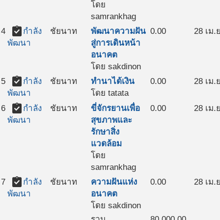
โดย
samrankhag
assignment_turned_in
4
กำลัง
ชัยนาท
พัฒนาความฝัน
0.00
28 เม.ย
สู่การเดินหน้า
พัฒนา
อนาคต
โดย sakdinon
assignment_turned_in
5
กำลัง
ชัยนาท
ทำนาได้เงิน
0.00
28 เม.ย
โดย tatata
พัฒนา
assignment_turned_in
6
กำลัง
ชัยนาท
ขี่จักรยานเพื่อ
0.00
28 เม.ย
สุขภาพและ
พัฒนา
รักษาสิ่ง
แวดล้อม
โดย
samrankhag
assignment_turned_in
7
กำลัง
ชัยนาท
ความฝันแห่ง
0.00
28 เม.ย
อนาคต
พัฒนา
โดย sakdinon
รวม
80,000.00