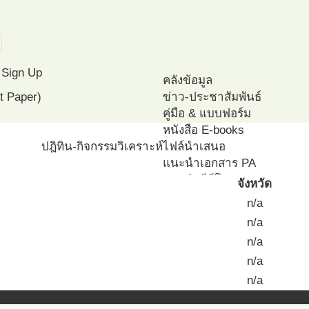
Sign Up
คลังข้อมูล
t Paper)
ข่าว-ประชาสัมพันธ์
คู่มือ & แบบฟอร์ม
หนังสือ E-books
ปฎิทิน-กิจกรรม
วิเคราะห์
ไฟล์นำเสนอ
แนะนำเอกสาร PA
แนะนำวีดีโอ PA
จังหวัด
โครงการ ตัวอย่าง
n/a
โปรแกรมทดสอบสมรรถนะ ส
n/a
n/a
n/a
n/a