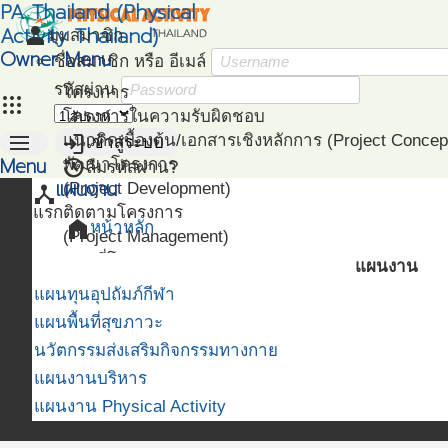
PA Thailand (Physical
Activity Thailand)
person
มุมสมาชิก
Owner Menu
ชื่อสมาชิก หรือ อีเมล์
รหัสผ่าน
โครงการ
apps
โครงการในความรับผิดชอบ
menu
login
แนวคิดเบื้องต้น/เอกสารเชิงหลักการ (Project Concep
เข้าสู่ระบบ
Menu
restore
พัฒนาโครงการ
ลืมรหัสผ่าน?
แผนงาน
(Project Development)
device_hub
หน้าแรก
ติดตามโครงการ
home
หน้าหลัก
(Project Management)
แผนที่โครงการ
แผนงาน
(Project Mapping)
แผนทุนอุปถัมภ์กีฬา
รายชื่อโครงการ Like
แผนพื้นที่สุขภาวะ
(Like Project)
นวัตกรรมส่งเสริมกิจกรรมทางกาย
แผนงานบริหาร
แผนงาน Physical Activity