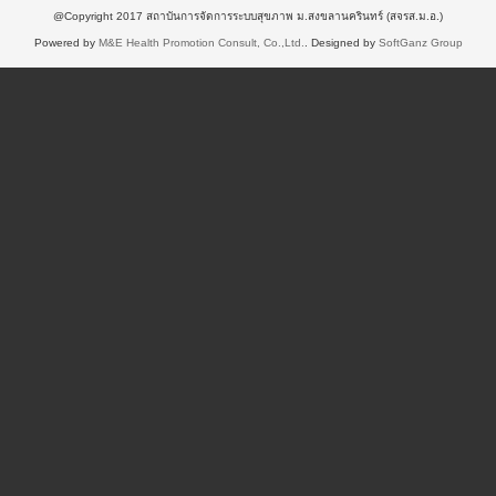
@Copyright 2017 สถาบันการจัดการระบบสุขภาพ ม.สงขลานครินทร์ (สจรส.ม.อ.)
Powered by
M&E Health Promotion Consult, Co.,Ltd.
. Designed by
SoftGanz Group