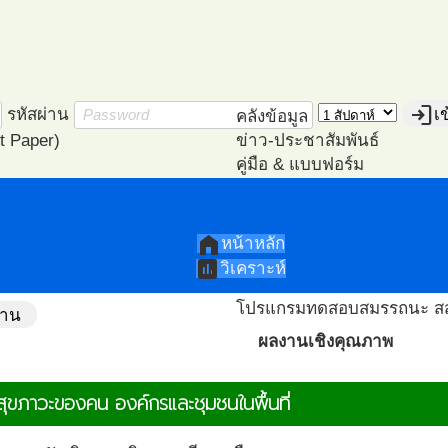
login
รหัสผ่าน
เ
คลังข้อมูล
t Paper)
ข่าว-ประชาสัมพันธ์
คู่มือ & แบบฟอร์ม
หนังสือ E-books
ปฎิทิน-กิจกรรม
วิเคราะห์
ไฟล์นำเสนอ
แนะนำเอกสาร PA
home
หน้าหลัก
แนะนำวีดีโอ PA
assessment
วิเคราะห์
โครงการ ตัวอย่าง
โปรแกรมทดสอบสมรรถนะ ส
งาน
ผลงานเชิงคุณภาพ
สุขภาวะของคน องค์กรและชุมชนในพื้นที่