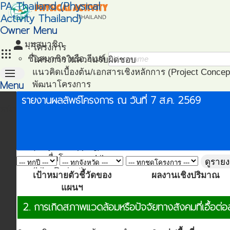
PA Thailand (Physical
Activity Thailand)
Owner Menu
person
มุมสมาชิก
โครงการ
apps
ชื่อสมาชิก หรือ อีเมล์
โครงการในความรับผิดชอบ
menu
แนวคิดเบื้องต้น/เอกสารเชิงหลักการ (Project Concep
Menu
พัฒนาโครงการ
(Project Development)
รายงานผลลัพธ์โครงการ ณ วันที่ 7 ส.ค. 2569
หน้าแรก
ติดตามโครงการ
(Project Management)
แผนที่โครงการ
(Project Mapping)
รายชื่อโครงการ Like
ดูราย
(Like Project)
เป้าหมายตัวชี้วัดของ
ผลงานเชิงปริมาณ
แผนฯ
2. การเกิดสภาพแวดล้อมหรือปัจจัยทางสังคมที่เอื้อต่อ