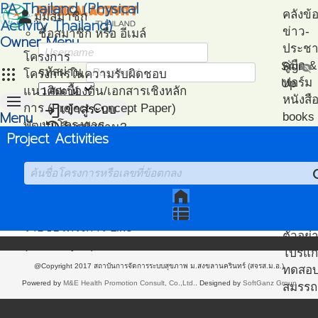
PA Thailand (Physical
person
คลังข้
มุมสมาชิก
Activity Thailand)
ข่าว-
ชื่อสมาชิก หรือ อีเมล์
Owner Menu
ประชาส
โครงการ
คู่มือ
Sign
visibility_off
apps
รหัสผ่าน
โครงการในความรับผิดชอบ
ฟอร์ม
Up
แนวคิดเบื้องต้น/เอกสารเชิงหลัก
menu
หนังสื
login
การ (Project Concept Paper)
เข้าสู่ระบบ
Menu
books
restore
พัฒนาโครงการ
ลืมรหัสผ่าน?
ไฟล์น
Project Activities
หน้า
(Project Development)
ปฎิทิน-
วิเคราะห์
แนะน
แรก
ติดตามโครงการ
กิจกรรม
เอกสา
se
(Project Management)
แนะนำ
แผนที่โครงการ
home
PA
(Project Mapping)
view_list
โครงก
รายชื่อโครงการ Like
ตัวอย่
(Like Project)
โปรแก
@Copyright 2017 สถาบันการจัดการระบบสุขภาพ ม.สงขลานครินทร์ (สจรส.ม.อ.)
ทดสอ
Powered by
M&E Health Promotion Consult, Co.,Ltd.
. Designed by
SoftGanz Group
สมรรถ