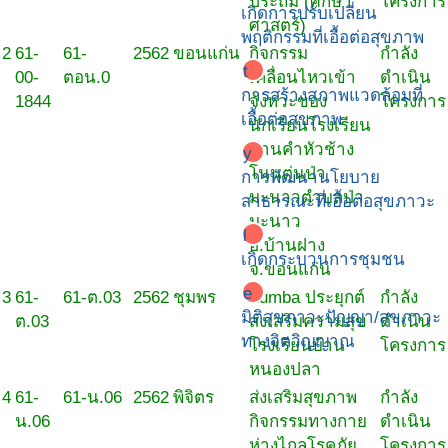
ประถม (ศึกษา
โครงการ
เกิดการปรับเปลี่ยน
ศาสตร์)
พฤติกรรมที่เอื้อต่อสุขภาพ
2
61-
61-
2562
ขอนแก่น
กิจกรรม
กำลัง
t
00-
ตอน.0
เคลื่อนไหวเข้า
ดำเนิน
การสร้างสภาพแวดล้อมที่
1844
จังหวะของ
โครงการ
เอื้อต่อสุขภาพ
นักเรียนโรงเรียน
บ้านคำหัวช้าง
y
โนนตุ่นป่า
การพัฒนานโยบาย
มะนาวตำบลป่า
สาธารณะที่เอื้อต่อสุขภาวะ
มะนาว
l
อ.บ้านฝาง
เกิดกระบวนการชุมชน
จ.ขอนแก่น
e
3
61-
61-ต.03
2562
ชุมพร
Zumba ประยุกต์
กำลัง
มิติสุขภาวะปัญญา/สุขภาวะ
ต.03
ส่งเสริมความสุข
ดำเนิน
ทางจิตวิญญาณ
โรงเรียนบ้าน
โครงการ
หนองปลา
4
61-
61-น.06
2562
พิจิตร
ส่งเสริมสุขภาพ
กำลัง
น.06
กิจกรรมทางกาย
ดำเนิน
ห่างไกลโรคภัย
โครงการ