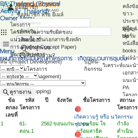
PA Thailand (Physical
person
คลังข้
มุมสมาชิก
Activity Thailand)
ข่าว-
ชื่อสมาชิก หรือ อีเมล์
Owner Menu
ประชาส
โครงการ
คู่มือ
Sign
visibility_off
apps
รหัสผ่าน
โครงการในความรับผิดชอบ
ฟอร์ม
Up
แนวคิดเบื้องต้น/เอกสารเชิงหลัก
menu
หนังสื
login
การ (Project Concept Paper)
เข้าสู่ระบบ
Menu
books
restore
พัฒนาโครงการ
ลืมรหัสผ่าน?
แผนที่การประเมินคุณค่าโครงการ : เกิดกระบวนการชุมชน
ไฟล์น
หน้า
(Project Development)
ปฎิทิน-
วิเคราะห์
แนะน
แรก
ติดตามโครงการ
กิจกรรม
เอกสา
(Project Management)
แนะนำ
แผนที่โครงการ
PA
search
(Project Mapping)
ดูรายงาน
โครงก
รายชื่อโครงการ Like
ข้อ
รหัส
ปี
จังหวัด
ชื่อโครงการ
สถานะ
ตัวอย่
(Like Project)
ตกลง
โครงการ
โครงการ
o
โปรแก
เลขที่
เกิดความรู้ หรือ นวัตกรรม
ทดสอ
1
61-
2562
ขอนแก่น
กายพร้อม ใจ
กำลัง
ชุมชน
สมรรถ
ตอน.1
พร้อมสาธิต
ดำเนิน
r