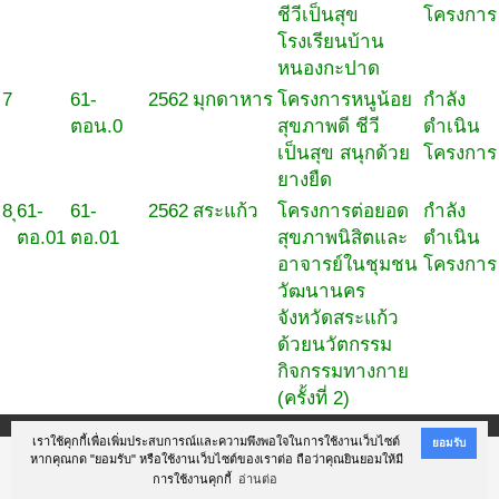
ชีวีเป็นสุข
โครงการ
โรงเรียนบ้าน
หนองกะปาด
7
61-
2562
มุกดาหาร
โครงการหนูน้อย
กำลัง
ตอน.0
สุขภาพดี ชีวี
ดำเนิน
เป็นสุข สนุกด้วย
โครงการ
ยางยืด
8
ุ61-
61-
2562
สระแก้ว
โครงการต่อยอด
กำลัง
ตอ.01
ตอ.01
สุขภาพนิสิตและ
ดำเนิน
อาจารย์ในชุมชน
โครงการ
วัฒนานคร
จังหวัดสระแก้ว
ด้วยนวัตกรรม
กิจกรรมทางกาย
(ครั้งที่ 2)
เราใช้คุกกี้เพื่อเพิ่มประสบการณ์และความพึงพอใจในการใช้งานเว็บไซต์
ยอมรับ
หากคุณกด "ยอมรับ" หรือใช้งานเว็บไซต์ของเราต่อ ถือว่าคุณยินยอมให้มี
@Copyright 2017 สถาบันการจัดการระบบสุขภาพ ม.สงขลานครินทร์ (สจรส.ม.อ.)
การใช้งานคุกกี้
อ่านต่อ
Powered by
M&E Health Promotion Consult, Co.,Ltd.
. Designed by
SoftGanz Group