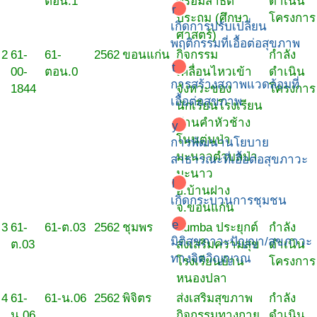
ตอน.1
พร้อมสาธิต
ดำเนิน
r
ประถม (ศึกษา
โครงการ
เกิดการปรับเปลี่ยน
ศาสตร์)
พฤติกรรมที่เอื้อต่อสุขภาพ
2
61-
61-
2562
ขอนแก่น
กิจกรรม
กำลัง
t
00-
ตอน.0
เคลื่อนไหวเข้า
ดำเนิน
การสร้างสภาพแวดล้อมที่
1844
จังหวะของ
โครงการ
เอื้อต่อสุขภาพ
นักเรียนโรงเรียน
บ้านคำหัวช้าง
y
โนนตุ่นป่า
การพัฒนานโยบาย
มะนาวตำบลป่า
สาธารณะที่เอื้อต่อสุขภาวะ
มะนาว
l
อ.บ้านฝาง
เกิดกระบวนการชุมชน
จ.ขอนแก่น
e
3
61-
61-ต.03
2562
ชุมพร
Zumba ประยุกต์
กำลัง
มิติสุขภาวะปัญญา/สุขภาวะ
ต.03
ส่งเสริมความสุข
ดำเนิน
ทางจิตวิญญาณ
โรงเรียนบ้าน
โครงการ
หนองปลา
4
61-
61-น.06
2562
พิจิตร
ส่งเสริมสุขภาพ
กำลัง
น.06
กิจกรรมทางกาย
ดำเนิน