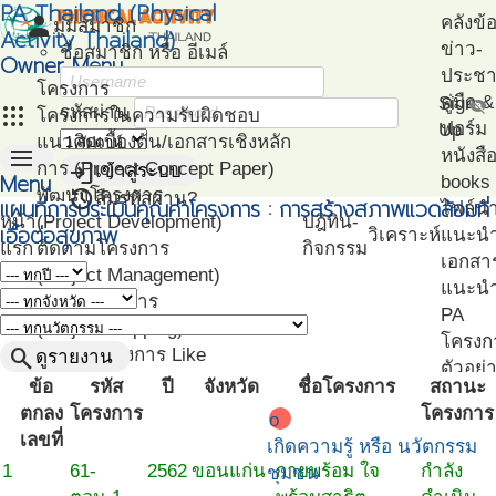
PA Thailand (Physical
person
คลังข้
มุมสมาชิก
Activity Thailand)
ข่าว-
ชื่อสมาชิก หรือ อีเมล์
Owner Menu
ประชาส
โครงการ
คู่มือ
Sign
visibility_off
apps
รหัสผ่าน
โครงการในความรับผิดชอบ
ฟอร์ม
Up
แนวคิดเบื้องต้น/เอกสารเชิงหลัก
menu
หนังสื
login
การ (Project Concept Paper)
เข้าสู่ระบบ
Menu
books
restore
พัฒนาโครงการ
ลืมรหัสผ่าน?
แผนที่การประเมินคุณค่าโครงการ : การสร้างสภาพแวดล้อมที่
ไฟล์น
หน้า
(Project Development)
ปฎิทิน-
เอื้อต่อสุขภาพ
วิเคราะห์
แนะน
แรก
ติดตามโครงการ
กิจกรรม
เอกสา
(Project Management)
แนะนำ
แผนที่โครงการ
PA
(Project Mapping)
โครงก
search
รายชื่อโครงการ Like
ดูรายงาน
ตัวอย่
(Like Project)
ข้อ
รหัส
ปี
จังหวัด
ชื่อโครงการ
สถานะ
โปรแก
ตกลง
โครงการ
โครงการ
o
ทดสอ
เลขที่
เกิดความรู้ หรือ นวัตกรรม
สมรรถ
1
61-
2562
ขอนแก่น
กายพร้อม ใจ
กำลัง
ชุมชน