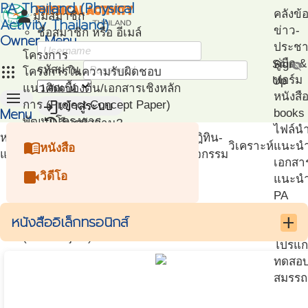
PA Thailand (Physical
person
คลังข้
มุมสมาชิก
Activity Thailand)
ข่าว-
ชื่อสมาชิก หรือ อีเมล์
Owner Menu
ประชาส
โครงการ
คู่มือ
Sign
visibility_off
apps
รหัสผ่าน
โครงการในความรับผิดชอบ
ฟอร์ม
Up
แนวคิดเบื้องต้น/เอกสารเชิงหลัก
menu
หนังสื
login
การ (Project Concept Paper)
เข้าสู่ระบบ
Menu
books
restore
พัฒนาโครงการ
ลืมรหัสผ่าน?
ไฟล์น
หน้า
(Project Development)
ปฎิทิน-
menu_book
วิเคราะห์
แนะน
หนังสือ
แรก
ติดตามโครงการ
กิจกรรม
เอกสา
(Project Management)
videocam
วิดีโอ
แนะนำ
แผนที่โครงการ
PA
(Project Mapping)
โครงก
หนังสืออิเล็กทรอนิกส์
รายชื่อโครงการ Like
add
ตัวอย่
(Like Project)
โปรแก
ทดสอ
สมรรถ