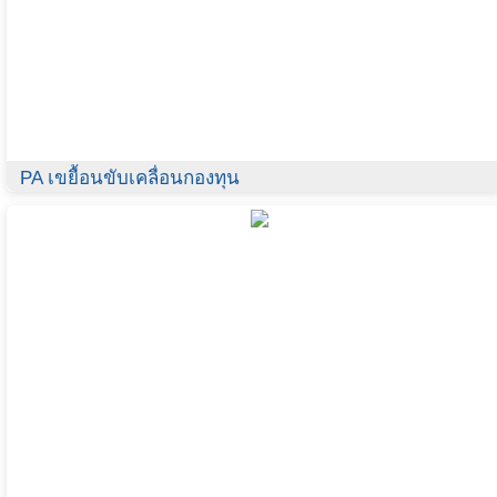
PA เขยื้อนขับเคลื่อนกองทุน