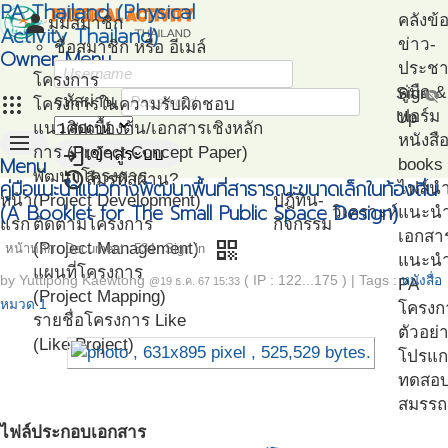
PA Thailand (Physical
person
คลังข้
มุมสมาชิก
Activity Thailand)
ข่าว-
ชื่อสมาชิก หรือ อีเมล์
Owner Menu
ประชาส
โครงการ
คู่มือ
Sign
visibility_off
apps
รหัสผ่าน
โครงการในความรับผิดชอบ
ฟอร์ม
Up
แนวคิดเบื้องต้น/เอกสารเชิงหลัก
menu
หนังสื
login
การ (Project Concept Paper)
เข้าสู่ระบบ
Menu
books
restore
พัฒนาโครงการ
ลืมรหัสผ่าน?
คู่มือแนะนำแนวทางพัฒนาพื้นที่สาธารณะขนาดเล็กในท้องถิ่น
ไฟล์น
หน้า
(Project Development)
ปฎิทิน-
(A Booklet for The Small Public Space Design)
วิเคราะห์
แนะน
แรก
ติดตามโครงการ
กิจกรรม
เอกสา
qr_code
(Project Management)
หน้าหลัก
Document
534
Sign in
แนะนำ
แผนที่โครงการ
by
Yuttipong Kaewtong
( IP : 122...175 )
|
Tags :
หนังสื่อ
PA
@19 ธ.ค. 67 15:33
(Project Mapping)
หมวด 1
โครงก
รายชื่อโครงการ Like
ตัวอย่
(Like Project)
โปรแก
ทดสอ
สมรรถ
ไฟล์ประกอบเอกสาร