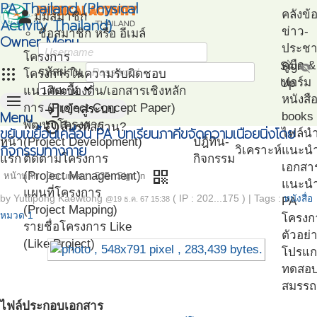
PA Thailand (Physical
person
คลังข้
มุมสมาชิก
Activity Thailand)
ข่าว-
ชื่อสมาชิก หรือ อีเมล์
Owner Menu
ประชาส
โครงการ
คู่มือ
Sign
visibility_off
apps
รหัสผ่าน
โครงการในความรับผิดชอบ
ฟอร์ม
Up
แนวคิดเบื้องต้น/เอกสารเชิงหลัก
menu
หนังสื
login
การ (Project Concept Paper)
เข้าสู่ระบบ
Menu
books
restore
พัฒนาโครงการ
ลืมรหัสผ่าน?
ขยับเขยื้อนเคลื่อน PA บทเรียนภาคีขจัดความเนือยนิ่งโดย
ไฟล์น
หน้า
(Project Development)
ปฎิทิน-
กิจกรรมทางกาย
วิเคราะห์
แนะน
แรก
ติดตามโครงการ
กิจกรรม
เอกสา
qr_code
(Project Management)
หน้าหลัก
Document
535
Sign in
แนะนำ
แผนที่โครงการ
by
Yuttipong Kaewtong
( IP : 202...175 )
|
Tags :
หนังสื่อ
PA
@19 ธ.ค. 67 15:38
(Project Mapping)
หมวด 1
โครงก
รายชื่อโครงการ Like
ตัวอย่
(Like Project)
โปรแก
ทดสอ
สมรรถ
ไฟล์ประกอบเอกสาร