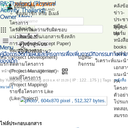
PA Thailand (Physical
person
คลังข้
มุมสมาชิก
Activity Thailand)
ข่าว-
ชื่อสมาชิก หรือ อีเมล์
Owner Menu
ประชาส
โครงการ
คู่มือ
Sign
visibility_off
apps
รหัสผ่าน
โครงการในความรับผิดชอบ
ฟอร์ม
Up
แนวคิดเบื้องต้น/เอกสารเชิงหลัก
menu
หนังสื
login
การ (Project Concept Paper)
เข้าสู่ระบบ
Menu
books
restore
พัฒนาโครงการ
ลืมรหัสผ่าน?
คู่มือการจัดทำแผนและโครงการเพื่อเพิ่มการมีกิจกรรมทางกาย
ไฟล์น
หน้า
(Project Development)
ปฎิทิน-
ของเด็ก
วิเคราะห์
แนะน
แรก
ติดตามโครงการ
กิจกรรม
เอกสา
qr_code
(Project Management)
หน้าหลัก
Document
533
Sign in
แนะนำ
แผนที่โครงการ
by
Yuttipong Kaewtong
( IP : 122...175 )
|
Tags :
หนังสื่อ
PA
@19 ธ.ค. 67 15:29
(Project Mapping)
หมวด 1
โครงก
รายชื่อโครงการ Like
ตัวอย่
(Like Project)
โปรแก
ทดสอ
สมรรถ
ไฟล์ประกอบเอกสาร