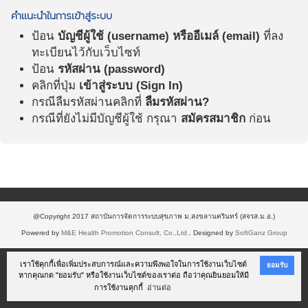
คำแนะนำในการเข้าสู่ระบบ
ป้อน
บัญชีผู้ใช้ (username) หรืออีเมล์ (email)
ที่ลง
ทะเบียนไว้กับเว็บไซท์
ป้อน
รหัสผ่าน (password)
คลิกที่ปุ่ม
เข้าสู่ระบบ (Sign In)
กรณีลืมรหัสผ่านคลิกที่
ลืมรหัสผ่าน?
กรณีที่ยังไม่มีบัญชีผู้ใช้ กรุณา
สมัครสมาชิก
ก่อน
@Copyright 2017 สถาบันการจัดการระบบสุขภาพ ม.สงขลานครินทร์ (สจรส.ม.อ.)
Powered by
M&E Health Promotion Consult, Co.,Ltd.
. Designed by
SoftGanz Group
เราใช้คุกกี้เพื่อเพิ่มประสบการณ์และความพึงพอใจในการใช้งานเว็บไซต์
ยอมรับ
หากคุณกด "ยอมรับ" หรือใช้งานเว็บไซต์ของเราต่อ ถือว่าคุณยินยอมให้มี
การใช้งานคุกกี้
อ่านต่อ