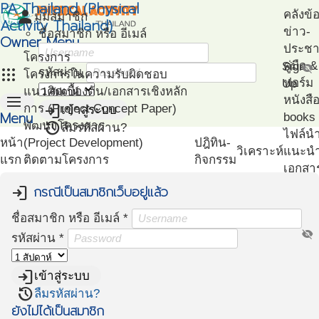
PA Thailand (Physical
person
คลังข้
มุมสมาชิก
Activity Thailand)
ข่าว-
ชื่อสมาชิก หรือ อีเมล์
Owner Menu
ประชาส
โครงการ
คู่มือ
Sign
visibility_off
apps
รหัสผ่าน
โครงการในความรับผิดชอบ
ฟอร์ม
Up
แนวคิดเบื้องต้น/เอกสารเชิงหลัก
menu
หนังสื
login
การ (Project Concept Paper)
เข้าสู่ระบบ
Menu
books
restore
พัฒนาโครงการ
ลืมรหัสผ่าน?
ไฟล์น
หน้า
(Project Development)
ปฎิทิน-
วิเคราะห์
แนะน
แรก
ติดตามโครงการ
กิจกรรม
เอกสา
(Project Management)
แนะนำ
กรณีเป็นสมาชิกเว็บอยู่แล้ว
login
แผนที่โครงการ
PA
(Project Mapping)
ชื่อสมาชิก หรือ อีเมล์
*
โครงก
รายชื่อโครงการ Like
visibility_off
ตัวอย่
รหัสผ่าน
*
(Like Project)
โปรแก
ทดสอ
login
เข้าสู่ระบบ
สมรรถ
restore
ลืมรหัสผ่าน?
ยังไม่ได้เป็นสมาชิก