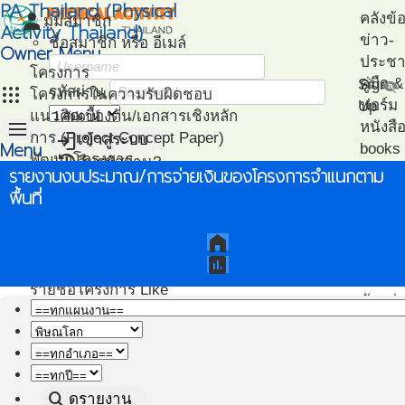
PA Thailand (Physical
person
คลังข้
มุมสมาชิก
Activity Thailand)
ข่าว-
ชื่อสมาชิก หรือ อีเมล์
Owner Menu
ประชาส
โครงการ
คู่มือ
Sign
visibility_off
apps
รหัสผ่าน
โครงการในความรับผิดชอบ
ฟอร์ม
Up
แนวคิดเบื้องต้น/เอกสารเชิงหลัก
menu
หนังสื
login
การ (Project Concept Paper)
เข้าสู่ระบบ
Menu
books
restore
พัฒนาโครงการ
ลืมรหัสผ่าน?
ไฟล์น
รายงานงบประมาณ/การจ่ายเงินของโครงการจำแนกตาม
หน้า
(Project Development)
ปฎิทิน-
วิเคราะห์
แนะน
พื้นที่
แรก
ติดตามโครงการ
กิจกรรม
เอกสา
(Project Management)
แนะนำ
home
แผนที่โครงการ
PA
assessment
(Project Mapping)
โครงก
รายชื่อโครงการ Like
ตัวอย่
(Like Project)
โปรแก
ทดสอ
สมรรถ
search
ดูรายงาน