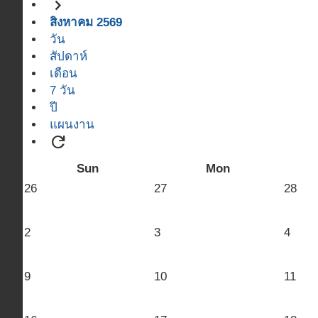
navigate_next
สิงหาคม 2569
วัน
สัปดาห์
เดือน
7 วัน
ปี
แผนงาน
refresh
Sun
Mon
26
27
28
2
3
4
9
10
11