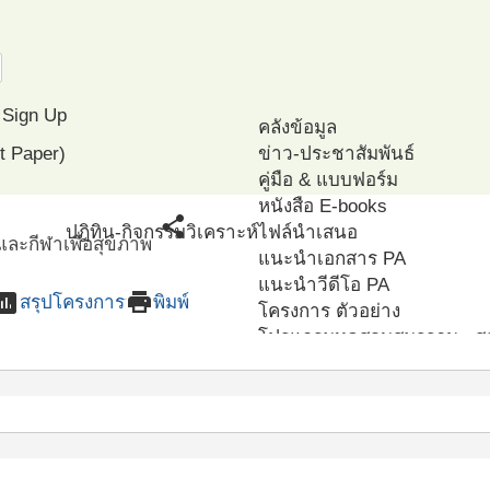
Sign Up
คลังข้อมูล
t Paper)
ข่าว-ประชาสัมพันธ์
คู่มือ & แบบฟอร์ม
หนังสือ E-books
share
ปฎิทิน-กิจกรรม
วิเคราะห์
ไฟล์นำเสนอ
ละกีฬาเพื่อสุขภาพ
แนะนำเอกสาร PA
แนะนำวีดีโอ PA
sessment
print
สรุปโครงการ
พิมพ์
โครงการ ตัวอย่าง
โปรแกรมทดสอบสมรรถนะ ส