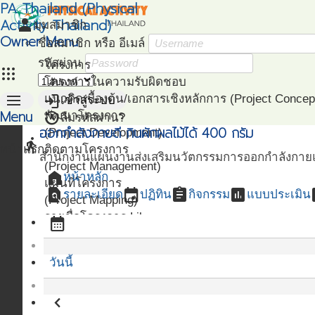
PA Thailand (Physical
Activity Thailand)
person
มุมสมาชิก
Owner Menu
ชื่อสมาชิก หรือ อีเมล์
รหัสผ่าน
โครงการ
apps
โครงการในความรับผิดชอบ
menu
login
แนวคิดเบื้องต้น/เอกสารเชิงหลักการ (Project Concep
เข้าสู่ระบบ
Menu
restore
พัฒนาโครงการ
ลืมรหัสผ่าน?
ออกกำลังกายดี กินผักผลไม้ได้ 400 กรัม
(Project Development)
directions_run
หน้าแรก
ติดตามโครงการ
สำนักงานแผนงานส่งเสริมนวัตกรรมการออกกำลังกายแ
(Project Management)
home
หน้าหลัก
แผนที่โครงการ
find_in_page
event
assignment
assessment
as
รายละเอียด
ปฏิทิน
กิจกรรม
แบบประเมิน
(Project Mapping)
รายชื่อโครงการ Like
calendar_month
(Like Project)
วันนี้
navigate_before