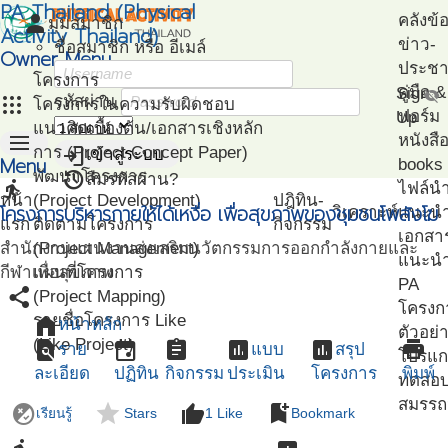
PA Thailand (Physical
person
คลังข้
มุมสมาชิก
Activity Thailand)
ข่าว-
ชื่อสมาชิก หรือ อีเมล์
Owner Menu
ประชาส
โครงการ
คู่มือ
Sign
visibility_off
apps
รหัสผ่าน
โครงการในความรับผิดชอบ
ฟอร์ม
Up
แนวคิดเบื้องต้น/เอกสารเชิงหลัก
menu
หนังสื
login
การ (Project Concept Paper)
เข้าสู่ระบบ
Menu
books
restore
พัฒนาโครงการ
ลืมรหัสผ่าน?
directions_run
ไฟล์น
หน้า
(Project Development)
ปฎิทิน-
โครงการบริหารกายให้ได้เหงื่อ เพื่อสุขภาพของชุมชนโพสังโฆ
วิเคราะห์
แนะน
แรก
ติดตามโครงการ
กิจกรรม
เอกสา
สำนักงานแผนงานส่งเสริมนวัตกรรมการออกกำลังกายและ
(Project Management)
แนะนำ
กีฬาเพื่อสุขภาพ
แผนที่โครงการ
PA
share
(Project Mapping)
โครงก
รายชื่อโครงการ Like
home
หน้าหลัก
ตัวอย่
(Like Project)
find_in_page
event
assignment
assessment
assessment
print
ราย
แบบ
สรุป
โปรแก
ละเอียด
ปฏิทิน
กิจกรรม
ประเมิน
โครงการ
พิมพ์
ทดสอ
สมรรถ
flaky
star
thumb_up
bookmark_add
เรียนรู้
Stars
1
Like
Bookmark