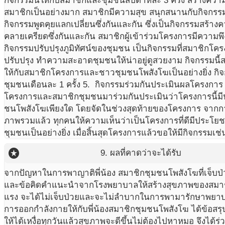
กิจกรรมนี้ให้กับสมาชิกและชุมชนสัปดาห์ละ 3 ครั้ง สร้างควา
สมาชิกเป็นอย่างมาก สมาชิกมีความสุข สนุกสนานกับกิจกรรมน
กิจกรรมพูดคุยแลกเปลี่ยนซึ่งกันและกัน ซึ่งเป็นกิจกรรมสร้า
คลายเครียดซึ่งกันและกัน สมาชิกผู้เข้าร่วมโครงการมีความ
กิจกรรมปรับปรุงภูมิทัศน์ของชุมชน เป็นกิจกรรมที่สมาชิกโคร
ปรับปรุง ทำความสะอาดชุมชนให้น่าอยู่ดูสวยงาม กิจกรรมนี้
ให้กับสมาชิกโครงการและชาวชุมชนโพสังโฆเป็นอย่างยิ่ง กิจก
ชุมชนเดือนละ 1 ครั้ง 5. กิจกรรมร่วมกันประเมินผลโครงกา
โครงการและสมาชิกชุมชนมาร่วมกันประเมินว่าโครงการนี้มี
ชนโพสังโฆเพียงใด โดยจัดในช่วงสุดท้ายของโครงการ จาก
ภาพรวมแล้ว ทุกคนให้ความเห็นว่าเป็นโครงการที่ดีมีประโยช
ชุมชนเป็นอย่างยิ่ง เมื่อสิ้นสุดโครงการแล้วขอให้มีกิจกรรมเช่น
stars
9. ผลที่คาดว่าจะได้รับ
จากปัญหาในการพาญาติพี่น้อง สมาชิกชุมชนโพสังโฆที่เจ็บ
และข้อคิดคำแนะนำจากโรงพยาบาลให้สร้างสุขภาพของสมาช
แรง จะได้ไม่เจ็บป่วยและจะไม่ลำบากในการพามารักษาพยาบาล
การออกกำลังกายให้กับพี่น้องสมาชิกชุมชนโพสังโฆ ได้ข้อสรุ
ให้ได้เหงื่อทุกวันแล้วสุขภาพจะดีขึ้นไม่ต้องไปหาหมอ จึงได้ร