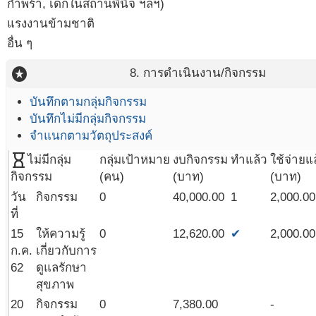
กำพร้า, เด็กในสถานพินิจ ฯลฯ)
แรงงานข้ามชาติ
อื่น ๆ
stars
8. การดำเนินงาน/กิจกรรม
บันทึกตามกลุ่มกิจกรรม
บันทึกไม่มีกลุ่มกิจกรรม
จำแนกตามวัตถุประสงค์
hourglass_empty
ไม่มีกลุ่ม
กลุ่มเป้าหมาย
งบกิจกรรม
ทำแล้ว
ใช้จ่ายแ
(คน)
(บาท)
(บาท)
กิจกรรม
วัน
กิจกรรม
0
40,000.00
1
2,000.00
ที่
15
ให้ความรู้
0
12,620.00
✔
2,000.00
ก.ค.
เกี่ยวกับการ
62
ดูแลรักษา
สุขภาพ
20
กิจกรรม
0
7,380.00
-