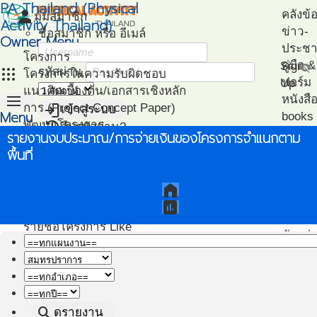
PA Thailand (Physical
person
คลังข้
มุมสมาชิก
Activity Thailand)
ข่าว-
ชื่อสมาชิก หรือ อีเมล์
Owner Menu
ประชาส
โครงการ
คู่มือ
Sign
visibility_off
apps
รหัสผ่าน
โครงการในความรับผิดชอบ
ฟอร์ม
Up
แนวคิดเบื้องต้น/เอกสารเชิงหลัก
menu
หนังสื
login
การ (Project Concept Paper)
เข้าสู่ระบบ
Menu
books
restore
พัฒนาโครงการ
ลืมรหัสผ่าน?
ไฟล์น
รายงานงบประมาณ/การจ่ายเงินของโครงการจำแนกตาม
หน้า
(Project Development)
ปฎิทิน-
วิเคราะห์
แนะน
พื้นที่
แรก
ติดตามโครงการ
กิจกรรม
เอกสา
(Project Management)
แนะนำ
home
แผนที่โครงการ
PA
assessment
(Project Mapping)
โครงก
รายชื่อโครงการ Like
ตัวอย่
(Like Project)
โปรแก
ทดสอ
สมรรถ
search
ดูรายงาน