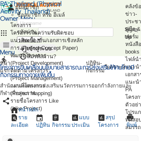
PA Thailand (Physical
person
คลังข้
มุมสมาชิก
Activity Thailand)
ข่าว-
ชื่อสมาชิก หรือ อีเมล์
Owner Menu
ประชาส
โครงการ
คู่มือ
Sign
visibility_off
apps
รหัสผ่าน
โครงการในความรับผิดชอบ
ฟอร์ม
Up
แนวคิดเบื้องต้น/เอกสารเชิงหลัก
menu
หนังสื
login
การ (Project Concept Paper)
เข้าสู่ระบบ
Menu
books
restore
พัฒนาโครงการ
ลืมรหัสผ่าน?
directions_run
ไฟล์น
หน้า
(Project Development)
ปฎิทิน-
โครงการขับเคลื่อนนโยบายสาธารณะการส่งเสริมให้คนไทยมี
วิเคราะห์
แนะน
แรก
ติดตามโครงการ
กิจกรรม
กิจกรรมทางกายเพิ่มขึ้น
เอกสา
(Project Management)
แนะนำ
สำนักงานแผนงานส่งเสริมนวัตกรรมการออกกำลังกายและ
แผนที่โครงการ
PA
กีฬาเพื่อสุขภาพ
(Project Mapping)
โครงก
share
รายชื่อโครงการ Like
ตัวอย่
(Like Project)
home
หน้าหลัก
โปรแก
find_in_page
event
assignment
assessment
assessment
print
ราย
แบบ
สรุป
ทดสอ
ละเอียด
ปฏิทิน
กิจกรรม
ประเมิน
โครงการ
พิมพ์
สมรรถ