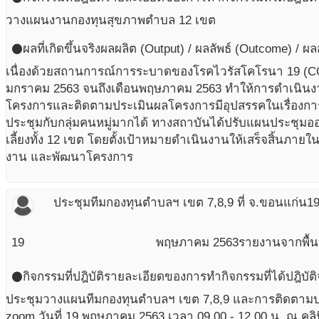
วางแผนงานกองทุนสุขภาพตำบล 12 เขต
ผลที่เกิดขึ้นจริง
ผลผลิต (Output) / ผลลัพธ์ (Outcome) / ผ
circle
เนื่องด้วยสถานการณ์การระบาดของโรคไวรัสโคโรนา 19 (COV
มกราคม 2563 จนถึงเดือนพฤษภาคม 2563 ทำให้การดำเนินงา
โครงการและติดตามประเมินผลโครงการมีอุปสรรคในเรื่องกา
ประชุมกับกลุ่มคนหมู่มากได้ ทางสถาบันได้ปรับแผนประชุมอ
เลี้ยงทั้ง 12 เขต โดยตั้งเป้าหมายดำเนินงานให้เสร็จสิ้นภายใน
งาน และพัฒนาโครงการ
ประชุมทีมกองทุนตำบลฯ เขต 7,8,9 ที่ จ.ขอนแก่น
1
19
พฤษภาคม
2563
รายงานจากพื้นท
กิจกรรมที่ปฎิบัติ
รายละเอียดของการทำกิจกรรมที่ได้ปฎิบัติ
circle
ประชุมวางแผนทีมกองทุนตำบลฯ เขต 7,8,9 และการติดตาม
zoom วันที่ 19 พฤษภาคม 2563 เวลา 09.00 - 12.00 น. ณ คลิน