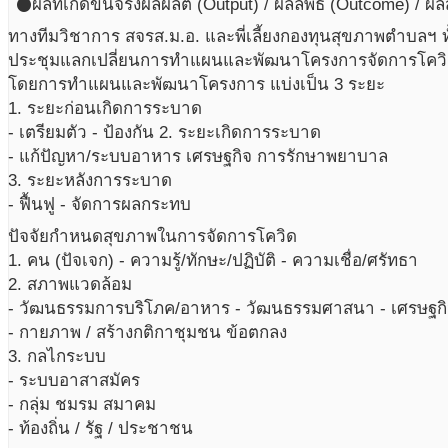
ผลที่เกิดขึ้นจริง
ผลผลิต (Output) / ผลลัพธ์ (Outcome) / ผ
circle
ทางทีมวิชาการ สจรส.ม.อ. และพี่เลี้ยงกองทุนสุขภาพตำบลฯ ทั
ประชุมแลกเปลี่ยนการทำแผนและพัฒนาโครงการจัดการโคว
โดยการทำแผนและพัฒนาโครงการ แบ่งเป็น 3 ระยะ
1. ระยะก่อนเกิดการระบาด
- เตรียมตัว - ป้องกัน 2. ระยะเกิดการระบาด
- แก้ปัญหา/ระบบอาหาร เศรษฐกิจ การรักษาพยาบาล
3. ระยะหลังการระบาด
- ฟื้นฟู - จัดการผลกระทบ
ปัจจัยกำหนดสุขภาพในการจัดการโควิด
1. คน (ปัจเจก) - ความรู้/ทักษะ/ปฏิบัติ - ความเชื่อ/ศรัทธา
2. สภาพแวดล้อม
- วัฒนธรรมการบริโภค/อาหาร - วัฒนธรรมศาสนา - เศรษฐกิ
- กายภาพ / สร้างกติกาชุมชน ข้อตกลง
3. กลไกระบบ
- ระบบอาสาสมัคร
- กลุ่ม ชมรม สมาคม
- ท้องถิ่น / รัฐ / ประชาชน