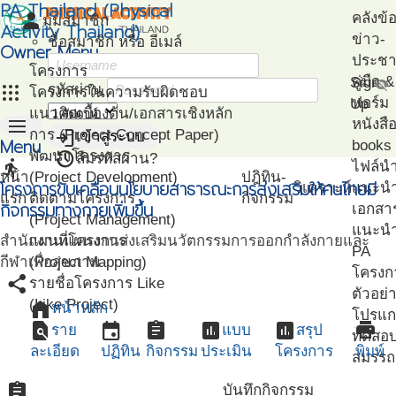
PA Thailand (Physical
person
คลังข้
มุมสมาชิก
Activity Thailand)
ข่าว-
ชื่อสมาชิก หรือ อีเมล์
Owner Menu
ประชาส
โครงการ
คู่มือ
Sign
visibility_off
apps
รหัสผ่าน
โครงการในความรับผิดชอบ
ฟอร์ม
Up
แนวคิดเบื้องต้น/เอกสารเชิงหลัก
menu
หนังสื
login
การ (Project Concept Paper)
เข้าสู่ระบบ
Menu
books
restore
พัฒนาโครงการ
ลืมรหัสผ่าน?
directions_run
ไฟล์น
หน้า
(Project Development)
ปฎิทิน-
โครงการขับเคลื่อนนโยบายสาธารณะการส่งเสริมให้คนไทยมี
วิเคราะห์
แนะน
แรก
ติดตามโครงการ
กิจกรรม
กิจกรรมทางกายเพิ่มขึ้น
เอกสา
(Project Management)
แนะนำ
สำนักงานแผนงานส่งเสริมนวัตกรรมการออกกำลังกายและ
แผนที่โครงการ
PA
กีฬาเพื่อสุขภาพ
(Project Mapping)
โครงก
share
รายชื่อโครงการ Like
ตัวอย่
(Like Project)
home
หน้าหลัก
โปรแก
find_in_page
event
assignment
assessment
assessment
print
ราย
แบบ
สรุป
ทดสอ
ละเอียด
ปฏิทิน
กิจกรรม
ประเมิน
โครงการ
พิมพ์
สมรรถ
assignment
บันทึกกิจกรรม