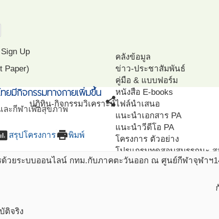
Sign Up
คลังข้อมูล
t Paper)
ข่าว-ประชาสัมพันธ์
คู่มือ & แบบฟอร์ม
ทยมีกิจกรรมทางกายเพิ่มขึ้น
หนังสือ E-books
share
ปฎิทิน-กิจกรรม
วิเคราะห์
ไฟล์นำเสนอ
ละกีฬาเพื่อสุขภาพ
แนะนำเอกสาร PA
แนะนำวีดีโอ PA
sessment
print
สรุปโครงการ
พิมพ์
โครงการ ตัวอย่าง
โปรแกรมทดสอบสมรรถนะ ส
รด้วยระบบออนไลน์ กทม.กับภาคตะวันออก ณ ศูนย์กีฬาจุฬาฯ
1
ัติจริง