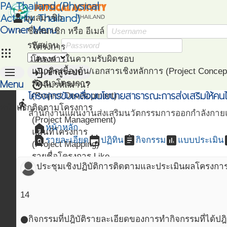
PA Thailand (Physical
Activity Thailand)
person
มุมสมาชิก
Owner Menu
ชื่อสมาชิก หรือ อีเมล์
รหัสผ่าน
โครงการ
apps
โครงการในความรับผิดชอบ
menu
login
แนวคิดเบื้องต้น/เอกสารเชิงหลักการ (Project Concep
เข้าสู่ระบบ
Menu
restore
พัฒนาโครงการ
ลืมรหัสผ่าน?
โครงการขับเคลื่อนนโยบายสาธารณะการส่งเสริมให้คนไ
(Project Development)
directions_run
หน้าแรก
ติดตามโครงการ
สำนักงานแผนงานส่งเสริมนวัตกรรมการออกกำลังกายแ
(Project Management)
home
หน้าหลัก
แผนที่โครงการ
find_in_page
event
assignment
assessment
as
รายละเอียด
ปฏิทิน
กิจกรรม
แบบประเมิน
(Project Mapping)
รายชื่อโครงการ Like
ประชุมเชิงปฏิบัติการติดตามและประเมินผลโครงกา
(Like Project)
14
กิจกรรมที่ปฎิบัติ
รายละเอียดของการทำกิจกรรมที่ได้ปฎิบ
circle