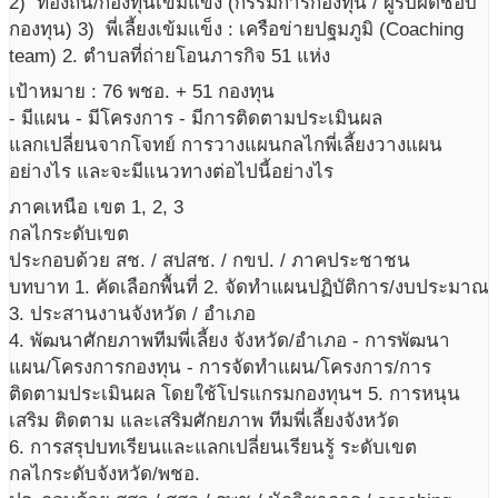
2) ท้องถิ่น/กองทุนเข้มแข็ง (กรรมการกองทุน / ผู้รับผิดชอบ
กองทุน) 3) พี่เลี้ยงเข้มแข็ง : เครือข่ายปฐมภูมิ (Coaching
team) 2. ตำบลที่ถ่ายโอนภารกิจ 51 แห่ง
เป้าหมาย : 76 พชอ. + 51 กองทุน
- มีแผน - มีโครงการ - มีการติดตามประเมินผล
แลกเปลี่ยนจากโจทย์ การวางแผนกลไกพี่เลี้ยงวางแผน
อย่างไร และจะมีแนวทางต่อไปนี้อย่างไร
ภาคเหนือ เขต 1, 2, 3
กลไกระดับเขต
ประกอบด้วย สช. / สปสช. / กขป. / ภาคประชาชน
บทบาท 1. คัดเลือกพื้นที่ 2. จัดทำแผนปฏิบัติการ/งบประมาณ
3. ประสานงานจังหวัด / อำเภอ
4. พัฒนาศักยภาพทีมพี่เลี้ยง จังหวัด/อำเภอ - การพัฒนา
แผน/โครงการกองทุน - การจัดทำแผน/โครงการ/การ
ติดตามประเมินผล โดยใช้โปรแกรมกองทุนฯ 5. การหนุน
เสริม ติดตาม และเสริมศักยภาพ ทีมพี่เลี้ยงจังหวัด
6. การสรุปบทเรียนและแลกเปลี่ยนเรียนรู้ ระดับเขต
กลไกระดับจังหวัด/พชอ.