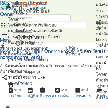
PA Thailand (Physical
person
คลังข้
มุมสมาชิก
Activity Thailand)
ข่าว-
ชื่อสมาชิก หรือ อีเมล์
Owner Menu
ประชาส
โครงการ
คู่มือ
Sign
visibility_off
apps
รหัสผ่าน
โครงการในความรับผิดชอบ
ฟอร์ม
Up
แนวคิดเบื้องต้น/เอกสารเชิงหลัก
menu
หนังสื
login
การ (Project Concept Paper)
เข้าสู่ระบบ
Menu
books
restore
พัฒนาโครงการ
ลืมรหัสผ่าน?
directions_run
ไฟล์น
หน้า
(Project Development)
ปฎิทิน-
โครงการขับเคลื่อนนโยบายสาธารณะการส่งเสริมให้คนไทยมี
วิเคราะห์
แนะน
แรก
ติดตามโครงการ
กิจกรรม
กิจกรรมทางกายเพิ่มขึ้น
เอกสา
(Project Management)
แนะนำ
สำนักงานแผนงานส่งเสริมนวัตกรรมการออกกำลังกายและ
แผนที่โครงการ
PA
กีฬาเพื่อสุขภาพ
(Project Mapping)
โครงก
share
รายชื่อโครงการ Like
ตัวอย่
(Like Project)
home
หน้าหลัก
โปรแก
find_in_page
event
assignment
assessment
assessment
print
ราย
แบบ
สรุป
ทดสอ
ละเอียด
ปฏิทิน
กิจกรรม
ประเมิน
โครงการ
พิมพ์
สมรรถ