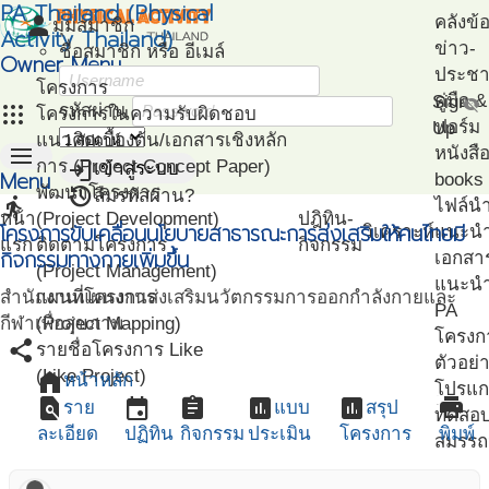
PA Thailand (Physical
person
คลังข้
มุมสมาชิก
Activity Thailand)
ข่าว-
ชื่อสมาชิก หรือ อีเมล์
Owner Menu
ประชาส
โครงการ
คู่มือ
Sign
visibility_off
apps
รหัสผ่าน
โครงการในความรับผิดชอบ
ฟอร์ม
Up
แนวคิดเบื้องต้น/เอกสารเชิงหลัก
menu
หนังสื
login
การ (Project Concept Paper)
เข้าสู่ระบบ
Menu
books
restore
พัฒนาโครงการ
ลืมรหัสผ่าน?
directions_run
ไฟล์น
หน้า
(Project Development)
ปฎิทิน-
โครงการขับเคลื่อนนโยบายสาธารณะการส่งเสริมให้คนไทยมี
วิเคราะห์
แนะน
แรก
ติดตามโครงการ
กิจกรรม
กิจกรรมทางกายเพิ่มขึ้น
เอกสา
(Project Management)
แนะนำ
สำนักงานแผนงานส่งเสริมนวัตกรรมการออกกำลังกายและ
แผนที่โครงการ
PA
กีฬาเพื่อสุขภาพ
(Project Mapping)
โครงก
share
รายชื่อโครงการ Like
ตัวอย่
(Like Project)
home
หน้าหลัก
โปรแก
find_in_page
event
assignment
assessment
assessment
print
ราย
แบบ
สรุป
ทดสอ
ละเอียด
ปฏิทิน
กิจกรรม
ประเมิน
โครงการ
พิมพ์
สมรรถ