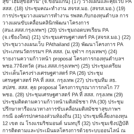
สุข"โฮมสุขอีสาน" (จ.ขอนแก่น) (17) วางแผนและคุยเว็บ PA
สสส. (18) ประชุมคณะทำงาน สจรส.มอ. (สจรส.มอ.) (19)
การประชุมวางแผนการทำงาน รพสต.กับกองทุนตำบล การ
วางแผนขับเคลื่อนคลินิกพัฒนาโครงการ
(สนง.สสส.กรุงเทพฯ) (20) ประชุมถอดบทเรียน PA
(จ.เชียงใหม่) (21) ประชุมเศรษฐศาสตร์ PA (สจรส.มอ.) (22)
ประชุมวางแผนเว็บ PAthailand (23) พัฒนาโครงการ PA
ประเภทนวัตกรรมฯ PA สสส. (ม.จุฬาฯ กรุงเทพฯ) (24)
รายงานความก้าวหน้า proposal โครงการกองทุนตำบลฯ
พชอ.77จังหวัด (สนง.สสส.กรุงเทพฯ) (25) ประชุมเตรียม
ประเด็นโครงร่างเศรษฐศาสตร์ PA (26) ประชุม
เศรษฐศาสตร์ PA ที่ สสส. กรุงเทพ (27) ประชุมทีม สธ.
สปสช. สสส. คุย proposal โครงการบูรณาการกลไก 77
พชอ. (28) ประชุมเศรษฐศาสตร์ PA ที่ สสส. กรุงเทพ (29)
ประชุมติดตามความก้าวหน้ามติสมัชชา PA (30) ประชุม
ปรึกษาหารือแนวทางการขับเคลื่อนมติสมัชชาสุขภาพฯ
กรณี องค์กรปกครองส่วนท้องถิ่น (31) ประชุมพี่เลี้ยงกองทุน
12 เขต ณ โรงแรมริชมอนด์ นนทบุรี (32) ประชุมเชิงปฏิบัติ
การติดตามและประเมินผลโครงการด้วยระบบออนไลน์ ณ