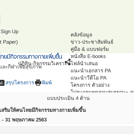
Sign Up
คลังข้อมูล
t Paper)
ข่าว-ประชาสัมพันธ์
คู่มือ & แบบฟอร์ม
ทยมีกิจกรรมทางกายเพิ่มขึ้น
หนังสือ E-books
share
ปฎิทิน-กิจกรรม
วิเคราะห์
ไฟล์นำเสนอ
ละกีฬาเพื่อสุขภาพ
แนะนำเอกสาร PA
แนะนำวีดีโอ PA
sessment
print
สรุปโครงการ
พิมพ์
โครงการ ตัวอย่าง
โปรแกรมทดสอบสมรรถนะ ส
แบบประเมิน 4 ด้าน
ริมให้คนไทยมีกิจกรรมทางกายเพิ่มขึ้น
1 - 31 พฤษภาคม 2563