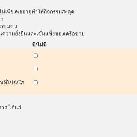
่เพียงพออาจทำให้กิจกรรมสะดุด
นา
ากชุมชน
นความยั่งยืนและเข้มแข็งของเครือข่าย
มี/ไม่มี
ที่โปร่งใส
าร ได้แก่