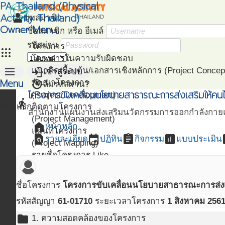
PA Thailand (Physical
Activity Thailand)
person
มุมสมาชิก
Owner Menu
ชื่อสมาชิก หรือ อีเมล์
รหัสผ่าน
โครงการ
apps
โครงการในความรับผิดชอบ
menu
login
แนวคิดเบื้องต้น/เอกสารเชิงหลักการ (Project Concep
เข้าสู่ระบบ
Menu
restore
พัฒนาโครงการ
ลืมรหัสผ่าน?
โครงการขับเคลื่อนนโยบายสาธารณะการส่งเสริมให้คนไ
(Project Development)
directions_run
หน้าแรก
ติดตามโครงการ
สำนักงานแผนงานส่งเสริมนวัตกรรมการออกกำลังกายแ
(Project Management)
home
หน้าหลัก
แผนที่โครงการ
find_in_page
event
assignment
assessment
as
รายละเอียด
ปฏิทิน
กิจกรรม
แบบประเมิน
(Project Mapping)
รายชื่อโครงการ Like
(Like Project)
ชื่อโครงการ
โครงการขับเคลื่อนนโยบายสาธารณะการส่งเส
รหัสสัญญา
61-01710
ระยะเวลาโครงการ
1 สิงหาคม 256
folder
1. ความสอดคล้องของโครงการ