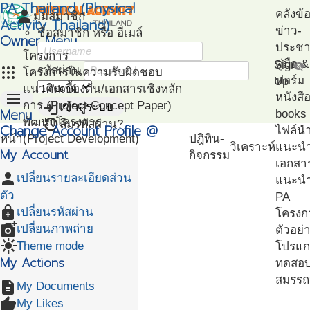
PA Thailand (Physical
person
คลังข้
มุมสมาชิก
Activity Thailand)
ข่าว-
ชื่อสมาชิก หรือ อีเมล์
Owner Menu
ประชาส
โครงการ
คู่มือ
Sign
visibility_off
apps
รหัสผ่าน
โครงการในความรับผิดชอบ
ฟอร์ม
Up
แนวคิดเบื้องต้น/เอกสารเชิงหลัก
menu
หนังสื
login
การ (Project Concept Paper)
เข้าสู่ระบบ
Menu
books
restore
พัฒนาโครงการ
ลืมรหัสผ่าน?
Change Account Profile @
ไฟล์น
หน้า
(Project Development)
ปฎิทิน-
วิเคราะห์
แนะน
My Account
แรก
ติดตามโครงการ
กิจกรรม
เอกสา
(Project Management)
person
เปลี่ยนรายละเอียดส่วน
แนะนำ
แผนที่โครงการ
ตัว
PA
(Project Mapping)
enhanced_encryption
เปลี่ยนรหัสผ่าน
โครงก
รายชื่อโครงการ Like
add_a_photo
เปลี่ยนภาพถ่าย
ตัวอย่
(Like Project)
light_mode>
Theme mode
โปรแก
My Actions
ทดสอ
สมรรถ
description
My Documents
thumb_up_alt
My Likes