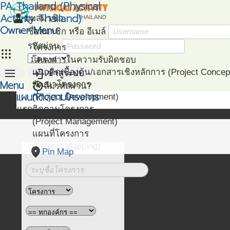
PA Thailand (Physical
Activity Thailand)
person
มุมสมาชิก
Owner Menu
ชื่อสมาชิก หรือ อีเมล์
รหัสผ่าน
โครงการ
apps
โครงการในความรับผิดชอบ
menu
login
แนวคิดเบื้องต้น/เอกสารเชิงหลักการ (Project Concep
เข้าสู่ระบบ
Menu
restore
พัฒนาโครงการ
ลืมรหัสผ่าน?
แผนที่ติดตามโครงการ
(Project Development)
หน้าแรก
ติดตามโครงการ
(Project Management)
แผนที่โครงการ
(Project Mapping)
place
Pin Map
รายชื่อโครงการ Like
(Like Project)