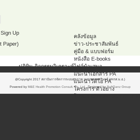
Sign Up
คลังข้อมูล
t Paper)
ข่าว-ประชาสัมพันธ์
คู่มือ & แบบฟอร์ม
หนังสือ E-books
ปฎิทิน-กิจกรรม
วิเคราะห์
ไฟล์นำเสนอ
แนะนำเอกสาร PA
@Copyright 2017 สถาบันการจัดการระบบสุขภาพ ม.สงขลานครินทร์ (สจรส.ม.อ.)
แนะนำวีดีโอ PA
Powered by
M&E Health Promotion Consult, Co.,Ltd.
. Designed by
SoftGanz Group
โครงการ ตัวอย่าง
โปรแกรมทดสอบสมรรถนะ ส