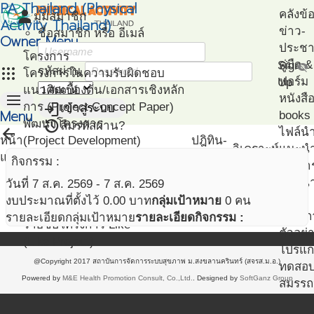
PA Thailand (Physical
person
คลังข้
มุมสมาชิก
Activity Thailand)
ข่าว-
ชื่อสมาชิก หรือ อีเมล์
Owner Menu
ประชาส
โครงการ
คู่มือ
Sign
visibility_off
apps
รหัสผ่าน
โครงการในความรับผิดชอบ
ฟอร์ม
Up
แนวคิดเบื้องต้น/เอกสารเชิงหลัก
menu
หนังสื
login
การ (Project Concept Paper)
เข้าสู่ระบบ
Menu
books
restore
พัฒนาโครงการ
ลืมรหัสผ่าน?
arrow_back
ไฟล์น
หน้า
(Project Development)
ปฎิทิน-
วิเคราะห์
แนะน
แรก
ติดตามโครงการ
กิจกรรม
กิจกรรม :
เอกสา
(Project Management)
แนะนำ
วันที่ 7 ส.ค. 2569 - 7 ส.ค. 2569
แผนที่โครงการ
PA
งบประมาณที่ตั้งไว้ 0.00 บาท
กลุ่มเป้าหมาย
0 คน
(Project Mapping)
โครงก
รายละเอียดกลุ่มเป้าหมาย
รายละเอียดกิจกรรม :
รายชื่อโครงการ Like
ตัวอย่
(Like Project)
โปรแก
@Copyright 2017 สถาบันการจัดการระบบสุขภาพ ม.สงขลานครินทร์ (สจรส.ม.อ.)
ทดสอ
Powered by
M&E Health Promotion Consult, Co.,Ltd.
. Designed by
SoftGanz Group
สมรรถ