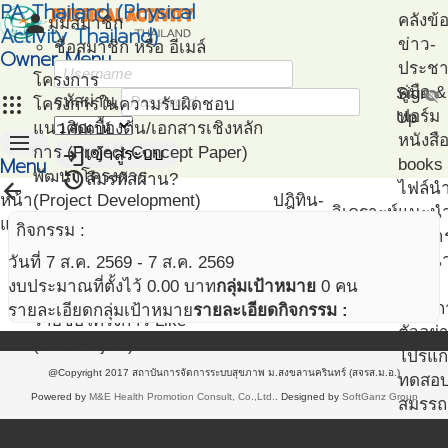
PA Thailand (Physical
person
คลังข้
มุมสมาชิก
Activity Thailand)
ข่าว-
ชื่อสมาชิก หรือ อีเมล์
Owner Menu
ประชาส
โครงการ
คู่มือ
Sign
visibility_off
apps
รหัสผ่าน
โครงการในความรับผิดชอบ
ฟอร์ม
Up
แนวคิดเบื้องต้น/เอกสารเชิงหลัก
menu
หนังสื
login
การ (Project Concept Paper)
เข้าสู่ระบบ
Menu
books
restore
พัฒนาโครงการ
ลืมรหัสผ่าน?
arrow_back
ไฟล์น
หน้า
(Project Development)
ปฎิทิน-
วิเคราะห์
แนะน
แรก
ติดตามโครงการ
กิจกรรม
กิจกรรม :
เอกสา
(Project Management)
แนะนำ
วันที่ 7 ส.ค. 2569 - 7 ส.ค. 2569
แผนที่โครงการ
PA
งบประมาณที่ตั้งไว้ 0.00 บาท
กลุ่มเป้าหมาย
0 คน
(Project Mapping)
โครงก
รายละเอียดกลุ่มเป้าหมาย
รายละเอียดกิจกรรม :
รายชื่อโครงการ Like
ตัวอย่
(Like Project)
โปรแก
@Copyright 2017 สถาบันการจัดการระบบสุขภาพ ม.สงขลานครินทร์ (สจรส.ม.อ.)
ทดสอ
Powered by
M&E Health Promotion Consult, Co.,Ltd.
. Designed by
SoftGanz Group
สมรรถ