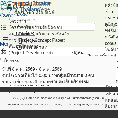
PA Thailand (Physical
person
คลังข้
มุมสมาชิก
Activity Thailand)
ข่าว-
ชื่อสมาชิก หรือ อีเมล์
Owner Menu
ประชาส
โครงการ
คู่มือ
Sign
visibility_off
apps
รหัสผ่าน
โครงการในความรับผิดชอบ
ฟอร์ม
Up
แนวคิดเบื้องต้น/เอกสารเชิงหลัก
menu
หนังสื
login
การ (Project Concept Paper)
เข้าสู่ระบบ
Menu
books
restore
พัฒนาโครงการ
ลืมรหัสผ่าน?
arrow_back
ไฟล์น
หน้า
(Project Development)
ปฎิทิน-
วิเคราะห์
แนะน
แรก
ติดตามโครงการ
กิจกรรม
กิจกรรม :
เอกสา
(Project Management)
แนะนำ
วันที่ 8 ส.ค. 2569 - 8 ส.ค. 2569
แผนที่โครงการ
PA
งบประมาณที่ตั้งไว้ 0.00 บาท
กลุ่มเป้าหมาย
0 คน
(Project Mapping)
โครงก
รายละเอียดกลุ่มเป้าหมาย
รายละเอียดกิจกรรม :
รายชื่อโครงการ Like
ตัวอย่
(Like Project)
โปรแก
@Copyright 2017 สถาบันการจัดการระบบสุขภาพ ม.สงขลานครินทร์ (สจรส.ม.อ.)
ทดสอ
Powered by
M&E Health Promotion Consult, Co.,Ltd.
. Designed by
SoftGanz Group
สมรรถ