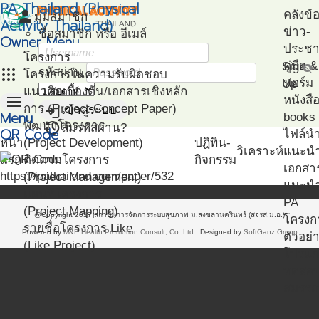
PA Thailand (Physical
person
คลังข้
มุมสมาชิก
Activity Thailand)
ข่าว-
ชื่อสมาชิก หรือ อีเมล์
Owner Menu
ประชาส
โครงการ
คู่มือ
Sign
visibility_off
apps
รหัสผ่าน
โครงการในความรับผิดชอบ
ฟอร์ม
Up
แนวคิดเบื้องต้น/เอกสารเชิงหลัก
menu
หนังสื
login
การ (Project Concept Paper)
เข้าสู่ระบบ
Menu
books
restore
พัฒนาโครงการ
ลืมรหัสผ่าน?
QR Code
ไฟล์น
หน้า
(Project Development)
ปฎิทิน-
วิเคราะห์
แนะน
แรก
ติดตามโครงการ
กิจกรรม
เอกสา
https://pathailand.com/paper/532
(Project Management)
แนะนำ
แผนที่โครงการ
PA
(Project Mapping)
@Copyright 2017 สถาบันการจัดการระบบสุขภาพ ม.สงขลานครินทร์ (สจรส.ม.อ.)
โครงก
รายชื่อโครงการ Like
Powered by
M&E Health Promotion Consult, Co.,Ltd.
. Designed by
SoftGanz Group
ตัวอย่
(Like Project)
โปรแก
ทดสอ
สมรรถ