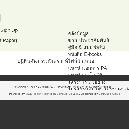
Sign Up
คลังข้อมูล
t Paper)
ข่าว-ประชาสัมพันธ์
คู่มือ & แบบฟอร์ม
หนังสือ E-books
ปฎิทิน-กิจกรรม
วิเคราะห์
ไฟล์นำเสนอ
แนะนำเอกสาร PA
แนะนำวีดีโอ PA
โครงการ ตัวอย่าง
@Copyright 2017 สถาบันการจัดการระบบสุขภาพ ม.สงขลานครินทร์ (สจรส.ม.อ.)
โปรแกรมทดสอบสมรรถนะ ส
Powered by
M&E Health Promotion Consult, Co.,Ltd.
. Designed by
SoftGanz Group