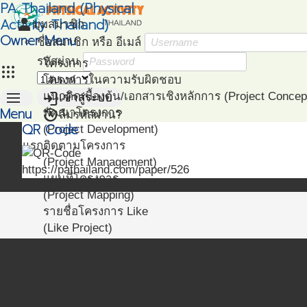
PA Thailand (Physical
Activity Thailand)
person
มุมสมาชิก
Owner Menu
ชื่อสมาชิก หรือ อีเมล์
รหัสผ่าน
โครงการ
apps
โครงการในความรับผิดชอบ
menu
login
แนวคิดเบื้องต้น/เอกสารเชิงหลักการ (Project Concep
เข้าสู่ระบบ
Menu
restore
พัฒนาโครงการ
ลืมรหัสผ่าน?
QR Code
(Project Development)
หน้าแรก
ติดตามโครงการ
(Project Management)
https://pathailand.com/paper/526
แผนที่โครงการ
(Project Mapping)
รายชื่อโครงการ Like
(Like Project)